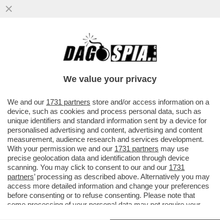
We value your privacy
We and our
1731 partners
store and/or access information on a
device, such as cookies and process personal data, such as
unique identifiers and standard information sent by a device for
personalised advertising and content, advertising and content
measurement, audience research and services development.
With your permission we and our
1731 partners
may use
precise geolocation data and identification through device
scanning. You may click to consent to our and our
1731
partners
’ processing as described above. Alternatively you may
access more detailed information and change your preferences
ST’OMAN PO’ ESSE PIUMA O PO’ ESSE FERO –
GLI
before consenting or to refuse consenting. Please note that
STATI UNITI SONO IN PRESSING SULLO STATERELLO
some processing of your personal data may not require your
DEL GOLFO, CHE CONTINUA A FARE IL DOPPIO
consent, but you have a right to object to such processing. Your
GIOCO: WASHINGTON HA CHIESTO A MUSCAT DI