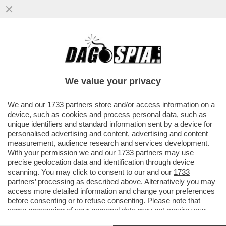
We value your privacy
We and our
1733 partners
store and/or access information on a
device, such as cookies and process personal data, such as
unique identifiers and standard information sent by a device for
personalised advertising and content, advertising and content
measurement, audience research and services development.
With your permission we and our
1733 partners
may use
precise geolocation data and identification through device
scanning. You may click to consent to our and our
1733
SVASTICHELLE A BORDO VASCA
– A BRESSANONE
partners
’ processing as described above. Alternatively you may
UN BAGNINO 64ENNE MOSTRA I SUOI TATUAGGI DI
access more detailed information and change your preferences
ISPIRAZIONE NAZISTA E VIENE ALLONTANATO - LUI
before consenting or to refuse consenting. Please note that
PROVA A IRONIZZARE:
"ORA MI TATUO CHE
some processing of your personal data may not require your
GUEVARA.
HO SALVATO DUE PACHISTANI: SE FOSSI
consent, but you have a right to object to such processing. Your