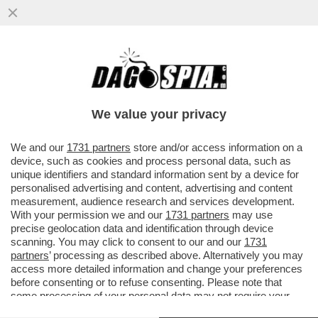
We value your privacy
We and our
1731 partners
store and/or access information on a
device, such as cookies and process personal data, such as
unique identifiers and standard information sent by a device for
personalised advertising and content, advertising and content
measurement, audience research and services development.
With your permission we and our
1731 partners
may use
precise geolocation data and identification through device
scanning. You may click to consent to our and our
1731
partners
’ processing as described above. Alternatively you may
access more detailed information and change your preferences
LA TERRA TREMA IN CALABRIA! –
UNA SCOSSA DI
before consenting or to refuse consenting. Please note that
MAGNITUDO 6.2 È STATA REGISTRATA A 41 KM DA
some processing of your personal data may not require your
COSENZA:
IL TERREMOTO È STATO AVVERTITO
consent, but you have a right to object to such processing. Your
DISTINTAMENTE IN TUTTA LA REGIONE, MA ANCHE