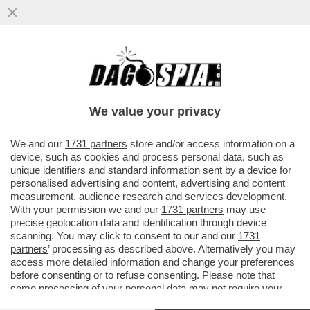
We value your privacy
We and our
1731 partners
store and/or access information on a
device, such as cookies and process personal data, such as
unique identifiers and standard information sent by a device for
personalised advertising and content, advertising and content
measurement, audience research and services development.
With your permission we and our
1731 partners
may use
precise geolocation data and identification through device
scanning. You may click to consent to our and our
1731
partners
’ processing as described above. Alternatively you may
access more detailed information and change your preferences
UCCI, UCCI RICICCIA IL CASO GUCCI – LA CORTE
before consenting or to refuse consenting. Please note that
EUROPEA DEI DIRITTI DELL’UOMO HA DECISO DI NON
some processing of your personal data may not require your
PROCEDERE SUL RICORSO
PRESENTATO DALLE
consent, but you have a right to object to such processing. Your