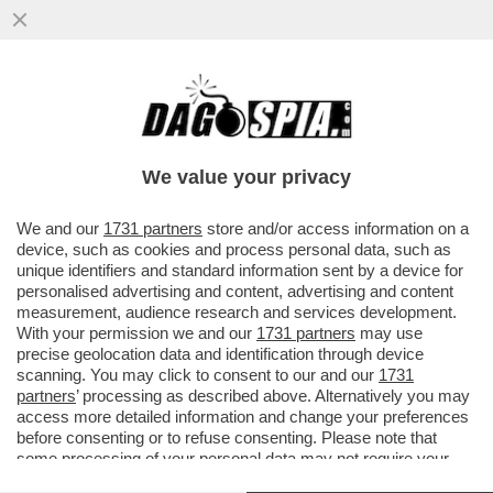
PARTY SATANICO PER FESTEGGIARE
HALLOWEEN NELLA CHIESA DI NAPOLI: LE
FOTO CHE FANNO TREMARE LA CURIA
We value your privacy
VAI ALL'ARTICOLO
We and our
1731 partners
store and/or access information on a
device, such as cookies and process personal data, such as
unique identifiers and standard information sent by a device for
personalised advertising and content, advertising and content
measurement, audience research and services development.
With your permission we and our
1731 partners
may use
precise geolocation data and identification through device
scanning. You may click to consent to our and our
1731
partners
’ processing as described above. Alternatively you may
access more detailed information and change your preferences
before consenting or to refuse consenting. Please note that
some processing of your personal data may not require your
consent, but you have a right to object to such processing. Your