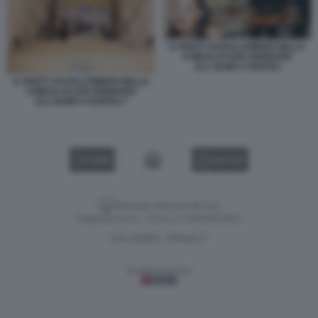
IL PARTY DI HALLOWEEN NELLA
CHIESA DI SAN GENNARO
ALL'OLMO A NAPOLI
IL PARTY DI HALLOWEEN NELLA
CHIESA DI SAN GENNARO
ALL'OLMO A NAPOLI 7
VIDEO
GALLERY
Versione classica del sito
Dagospia S.p.A. - P.iva e c.f. 06163551002
CHI SIAMO
PRIVACY
-
Gestione tecnica