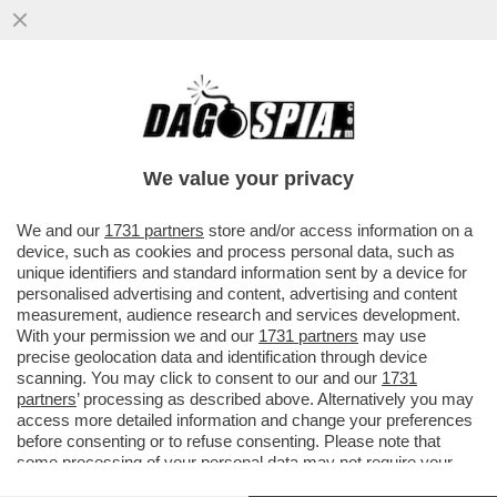
COME CAMBIERÀ IL REDDITO DI
CITTADINANZA DOPO LA STRONCATURA DI
BEPPE CONTE ? I COMUNI AVRANNO...
We value your privacy
VAI ALL'ARTICOLO
We and our
1731 partners
store and/or access information on a
device, such as cookies and process personal data, such as
unique identifiers and standard information sent by a device for
personalised advertising and content, advertising and content
measurement, audience research and services development.
With your permission we and our
1731 partners
may use
precise geolocation data and identification through device
scanning. You may click to consent to our and our
1731
partners
’ processing as described above. Alternatively you may
access more detailed information and change your preferences
before consenting or to refuse consenting. Please note that
some processing of your personal data may not require your
consent, but you have a right to object to such processing. Your