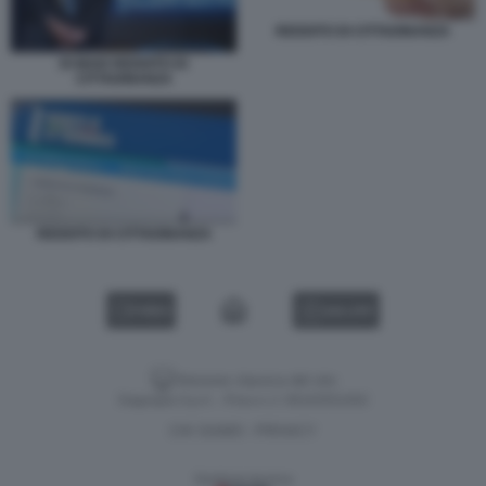
REDDITO DI CITTADINANZA
DI MAIO REDDITO DI
CITTADINANZA
REDDITO DI CITTADINANZA
VIDEO
GALLERY
Versione classica del sito
Dagospia S.p.A. - P.iva e c.f. 06163551002
CHI SIAMO
PRIVACY
-
Gestione tecnica