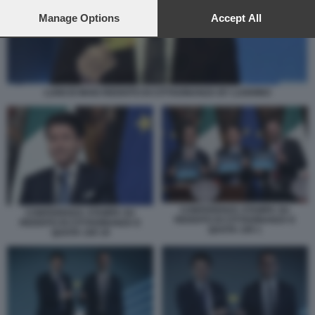
preferences will apply to this website only. You can change
your preferences or withdraw your consent at any time by
Manage Options
Accept All
returning to this site and clicking the
privacy policy
button at the
bottom of the webpage.
LUIGI DI MAIO REDDITO DI CITTADINANZA BY LUGHINO
CONFERENZA STAMPA SU
CONFERENZA STAMPA SU
REDDITO DI CITTADINANZA E
REDDITO DI CITTADINANZA E
QUOTA 100 1
QUOTA 100 19