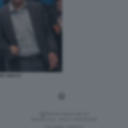
UNO TABACCI
Versione classica del sito
Dagospia S.p.A. - P.iva e c.f. 06163551002
CHI SIAMO
PRIVACY
-