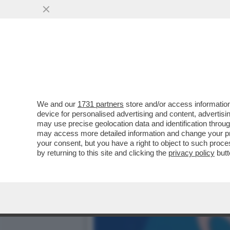
DI MAIO, IL DEMOCRISTIA
AVERLO...
VAI ALL'ARTICOLO
We and our
1731 partners
store and/or access information
device for personalised advertising and content, advert
may use precise geolocation data and identification throu
may access more detailed information and change your pre
your consent, but you have a right to object to such proc
by returning to this site and clicking the
privacy policy
butt