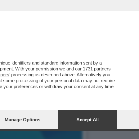
ACCANTO A TABACCI, DOPO
que identifiers and standard information sent by a
lopment. With your permission we and our
1731 partners
tners
’ processing as described above. Alternatively you
at some processing of your personal data may not require
nge your preferences or withdraw your consent at any time
Manage Options
Accept All