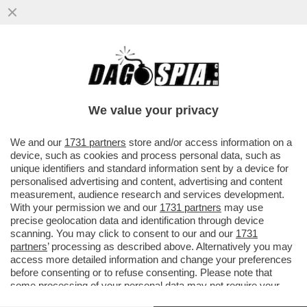
'REPORT' MOSTRA CHE NEGLI
ALLEVAMENTI DEI MAIALI CON CUI VERRÀ
PRODOTTO IL CELEBRE SALUME 'DOP'
We value your privacy
VAI ALL'ARTICOLO
We and our
1731 partners
store and/or access information on a
device, such as cookies and process personal data, such as
unique identifiers and standard information sent by a device for
personalised advertising and content, advertising and content
measurement, audience research and services development.
With your permission we and our
1731 partners
may use
precise geolocation data and identification through device
scanning. You may click to consent to our and our
1731
partners
’ processing as described above. Alternatively you may
access more detailed information and change your preferences
before consenting or to refuse consenting. Please note that
some processing of your personal data may not require your
consent, but you have a right to object to such processing. Your