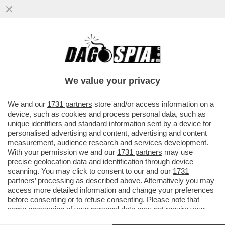
IL DIVANO DEI GIUSTI/1 - CHE VEDIAMO
STASERA SULLE PIATTAFORME? NON
POSSO NON SEGNALARVI L’ARRIVO...
We value your privacy
VAI ALL'ARTICOLO
We and our
1731 partners
store and/or access information on a
device, such as cookies and process personal data, such as
unique identifiers and standard information sent by a device for
personalised advertising and content, advertising and content
measurement, audience research and services development.
With your permission we and our
1731 partners
may use
precise geolocation data and identification through device
scanning. You may click to consent to our and our
1731
partners
’ processing as described above. Alternatively you may
access more detailed information and change your preferences
before consenting or to refuse consenting. Please note that
some processing of your personal data may not require your
consent, but you have a right to object to such processing. Your