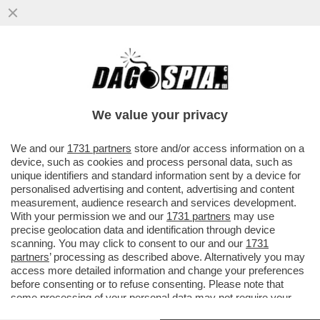
IL DIVANO DEI GIUSTI/1 - CHE VEDIAMO
STASERA SULLE PIATTAFORME? NON
POSSO NON SEGNALARVI L’ARRIVO...
We value your privacy
VAI ALL'ARTICOLO
We and our
1731 partners
store and/or access information on a
device, such as cookies and process personal data, such as
unique identifiers and standard information sent by a device for
personalised advertising and content, advertising and content
measurement, audience research and services development.
With your permission we and our
1731 partners
may use
precise geolocation data and identification through device
scanning. You may click to consent to our and our
1731
partners
’ processing as described above. Alternatively you may
access more detailed information and change your preferences
before consenting or to refuse consenting. Please note that
some processing of your personal data may not require your
consent, but you have a right to object to such processing. Your