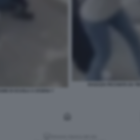
RAGAZZA PICCHIATA DA T
GNE DI SCUOLA A CESENA 7
Versione classica del sito