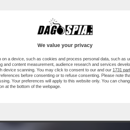
A UNA STUDENTESSA DI UNA SCUOLA SUPERI
We value your privacy
 on a device, such as cookies and process personal data, such as uni
ising and content measurement, audience research and services deve
gh device scanning. You may click to consent to our and our
1731 par
ferences before consenting or to refuse consenting. Please note th
essing. Your preferences will apply to this website only. You can cha
on at the bottom of the webpage.