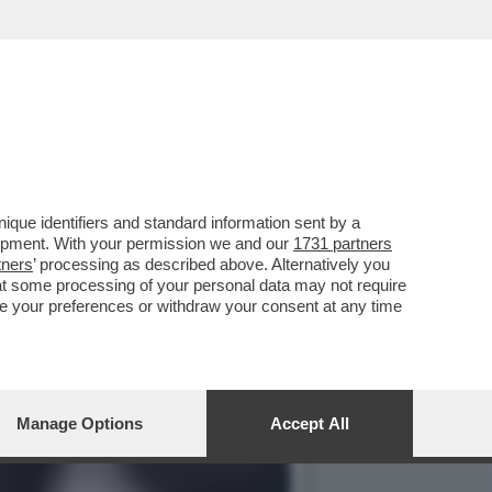
ORE È STATA PICCHIATA
que identifiers and standard information sent by a
lopment. With your permission we and our
1731 partners
tners
’ processing as described above. Alternatively you
at some processing of your personal data may not require
nge your preferences or withdraw your consent at any time
Manage Options
Accept All