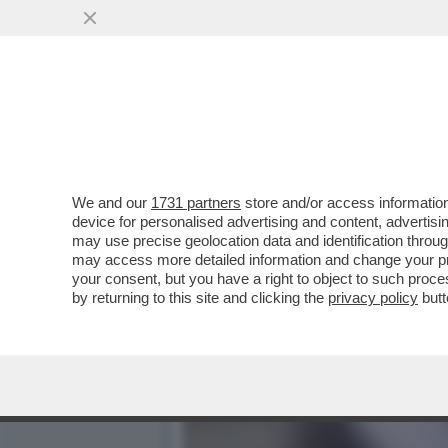
TROPPO BULLE – A CESEN
BRUTALMENTE DA TRE
VAI ALL'ARTICOLO
We and our
1731 partners
store and/or access information
device for personalised advertising and content, advert
may use precise geolocation data and identification throu
may access more detailed information and change your pre
your consent, but you have a right to object to such proc
by returning to this site and clicking the
privacy policy
butt