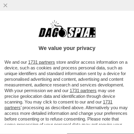
TROPPO BULLE – A CESENA UNA
STUDENTESSA DI UNA SCUOLA SUPERIORE
È STATA PICCHIATA BRUTALMENTE DA TRE
We value your privacy
VAI ALL'ARTICOLO
We and our
1731 partners
store and/or access information on a
device, such as cookies and process personal data, such as
unique identifiers and standard information sent by a device for
personalised advertising and content, advertising and content
measurement, audience research and services development.
With your permission we and our
1731 partners
may use
precise geolocation data and identification through device
scanning. You may click to consent to our and our
1731
partners
’ processing as described above. Alternatively you may
access more detailed information and change your preferences
before consenting or to refuse consenting. Please note that
some processing of your personal data may not require your
consent, but you have a right to object to such processing. Your