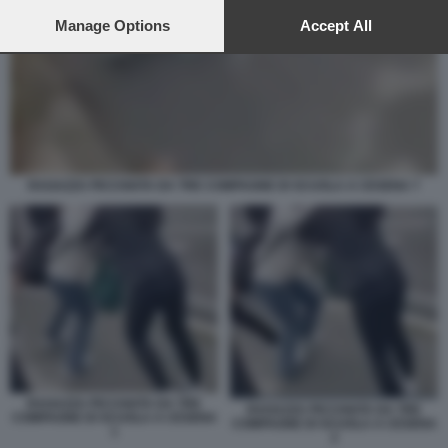
preferences will apply to this website only. You can change
your preferences or withdraw your consent at any time by
Manage Options
Accept All
returning to this site and clicking the
privacy policy
button at the
bottom of the webpage.
RAGAZZA PICCHIATA DA TRE COMPAGNE DI SCUOLA A CESENA 7
RAGAZZA PICCHIATA DA TRE
RAGAZZA PICCHIATA DA TRE
COMPAGNE DI SCUOLA A CESENA
COMPAGNE DI SCUOLA A CESENA
1
2