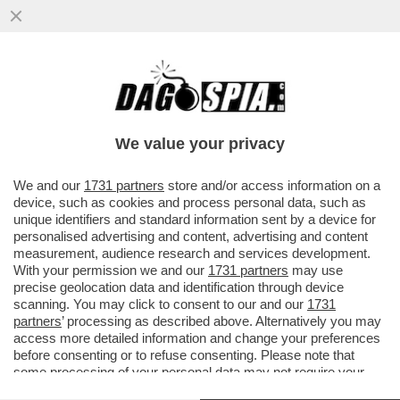
A CHI È PIACIUTA LA DISCUSSA CERIMONIA
DI APERTURA DELLE OLIMPIADI DI PARIGI?
SOLO AI FRANCESI...
We value your privacy
VAI ALL'ARTICOLO
We and our
1731 partners
store and/or access information on a
device, such as cookies and process personal data, such as
unique identifiers and standard information sent by a device for
personalised advertising and content, advertising and content
measurement, audience research and services development.
With your permission we and our
1731 partners
may use
precise geolocation data and identification through device
scanning. You may click to consent to our and our
1731
partners
’ processing as described above. Alternatively you may
access more detailed information and change your preferences
before consenting or to refuse consenting. Please note that
some processing of your personal data may not require your
consent, but you have a right to object to such processing. Your