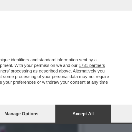
DI DI PARIGI? SOLO AI
que identifiers and standard information sent by a
lopment. With your permission we and our
1731 partners
tners
’ processing as described above. Alternatively you
at some processing of your personal data may not require
nge your preferences or withdraw your consent at any time
Manage Options
Accept All