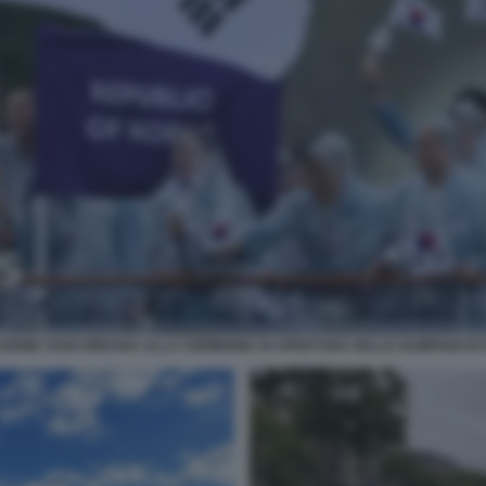
ZIONE SUDCOREANA ALLA CERIMONIA DI APERTURA DELLE OLIMPIADI DI P