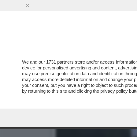
A CHI È PIACIUTA LA DIS
FRANCESI...
VAI ALL'ARTICOLO
We and our
1731 partners
store and/or access information
device for personalised advertising and content, advert
may use precise geolocation data and identification throu
may access more detailed information and change your pre
your consent, but you have a right to object to such proc
by returning to this site and clicking the
privacy policy
butt