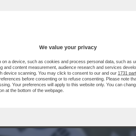
CUSSA CERIMONIA DI APERTURA DELLE OLIMPIA
We value your privacy
 on a device, such as cookies and process personal data, such as uni
ising and content measurement, audience research and services deve
gh device scanning. You may click to consent to our and our
1731 par
ferences before consenting or to refuse consenting. Please note th
essing. Your preferences will apply to this website only. You can cha
on at the bottom of the webpage.