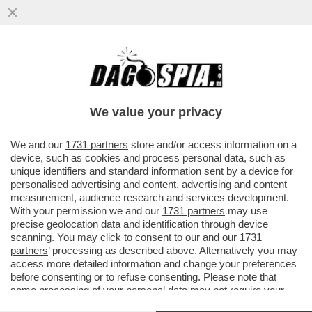
LEGGETE COSA DICEVA ANTONIO DI
PIETRO NEL 2020 A PROPOSITO DEL
DOSSIER MAFIA-APPALTI SU CUI STA...
We value your privacy
VAI ALL'ARTICOLO
We and our
1731 partners
store and/or access information on a
device, such as cookies and process personal data, such as
unique identifiers and standard information sent by a device for
personalised advertising and content, advertising and content
measurement, audience research and services development.
With your permission we and our
1731 partners
may use
precise geolocation data and identification through device
scanning. You may click to consent to our and our
1731
partners
’ processing as described above. Alternatively you may
access more detailed information and change your preferences
before consenting or to refuse consenting. Please note that
some processing of your personal data may not require your
consent, but you have a right to object to such processing. Your