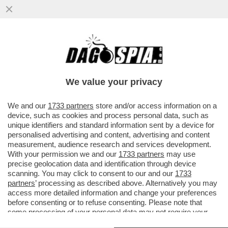
LEGGETE COSA DICEVA ANTONIO DI
PIETRO NEL 2020 A PROPOSITO DEL
DOSSIER MAFIA-APPALTI SU CUI STA...
We value your privacy
VAI ALL'ARTICOLO
We and our
1733 partners
store and/or access information on a
device, such as cookies and process personal data, such as
unique identifiers and standard information sent by a device for
personalised advertising and content, advertising and content
measurement, audience research and services development.
With your permission we and our
1733 partners
may use
precise geolocation data and identification through device
scanning. You may click to consent to our and our
1733
partners
’ processing as described above. Alternatively you may
access more detailed information and change your preferences
before consenting or to refuse consenting. Please note that
some processing of your personal data may not require your
consent, but you have a right to object to such processing. Your