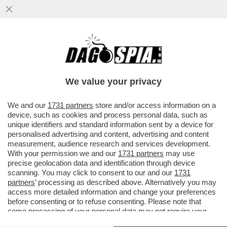
LEGGETE COSA DICEVA ANTONIO DI
PIETRO NEL 2020 A PROPOSITO DEL
DOSSIER MAFIA-APPALTI SU CUI STA...
We value your privacy
VAI ALL'ARTICOLO
We and our
1731 partners
store and/or access information on a
device, such as cookies and process personal data, such as
unique identifiers and standard information sent by a device for
personalised advertising and content, advertising and content
measurement, audience research and services development.
With your permission we and our
1731 partners
may use
precise geolocation data and identification through device
scanning. You may click to consent to our and our
1731
partners
’ processing as described above. Alternatively you may
access more detailed information and change your preferences
before consenting or to refuse consenting. Please note that
some processing of your personal data may not require your
consent, but you have a right to object to such processing. Your