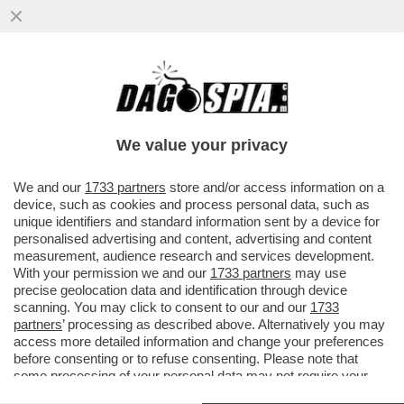
BYE BYE GENNY! SANGIULIANO MOLLA:
'DIMISSIONI IRREVOCABILI'- DOPO
L’ENNESIMA SPUTTANESCION
We value your privacy
VAI ALL'ARTICOLO
We and our
1733 partners
store and/or access information on a
device, such as cookies and process personal data, such as
unique identifiers and standard information sent by a device for
personalised advertising and content, advertising and content
measurement, audience research and services development.
With your permission we and our
1733 partners
may use
precise geolocation data and identification through device
scanning. You may click to consent to our and our
1733
partners
’ processing as described above. Alternatively you may
access more detailed information and change your preferences
before consenting or to refuse consenting. Please note that
some processing of your personal data may not require your
consent, but you have a right to object to such processing. Your