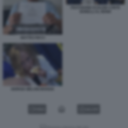
FRATOIANNI SCHLEIN CONTE
BONELLI AL MONK
MATTEO RICCI
GIORGIA MELONI MANGIA
VIDEO
GALLERY
Versione classica del sito