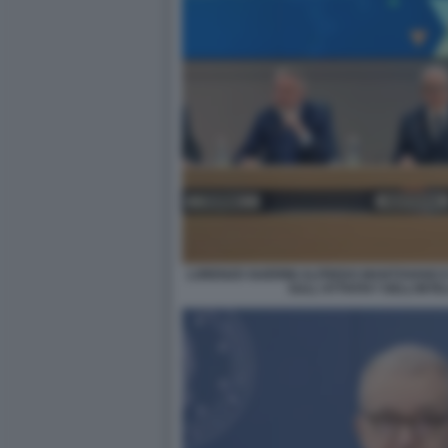
LORENZO GUERINI ALFREDO MANTOVANO E 
SULL'ATTIVITA? DELL’INTE