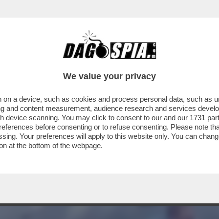
X 007 ITALIANI SONO STATI ARRESTATI, AL
We value your privacy
 on a device, such as cookies and process personal data, such as uni
ising and content measurement, audience research and services deve
gh device scanning. You may click to consent to our and our
1731 par
ferences before consenting or to refuse consenting. Please note th
essing. Your preferences will apply to this website only. You can cha
on at the bottom of the webpage.