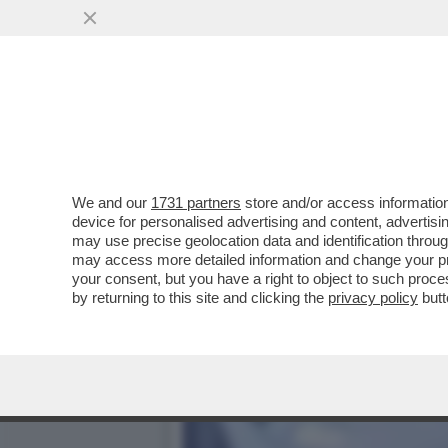
NEL GIORNO IN CUI DUE E
SOTTOSEGRETARIO CON..
VAI ALL'ARTICOLO
We and our
1731 partners
store and/or access information
device for personalised advertising and content, advert
may use precise geolocation data and identification throu
may access more detailed information and change your pre
your consent, but you have a right to object to such proc
by returning to this site and clicking the
privacy policy
butt