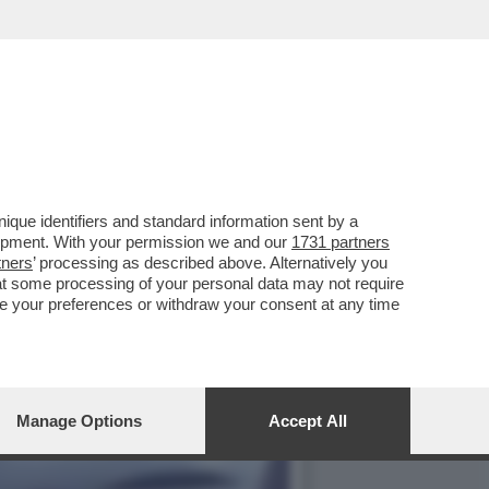
FREDO MANTOVANO,
que identifiers and standard information sent by a
lopment. With your permission we and our
1731 partners
tners
’ processing as described above. Alternatively you
at some processing of your personal data may not require
nge your preferences or withdraw your consent at any time
Manage Options
Accept All