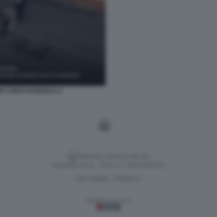
ER CONTO DI MOSCA 2
Versione classica del sito
Dagospia S.p.A. - P.iva e c.f. 06163551002
CHI SIAMO
PRIVACY
-
Gestione tecnica