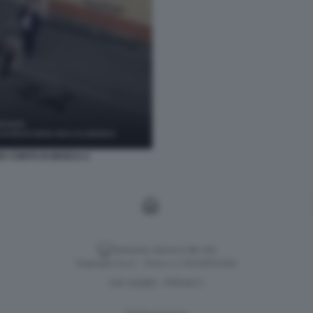
ER CONTO DI MOSCA 2
Versione classica del sito
Dagospia S.p.A. - P.iva e c.f. 06163551002
CHI SIAMO
PRIVACY
-