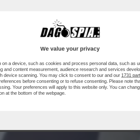
X 007 ITALIANI SONO STATI ARRESTATI, AL
We value your privacy
 on a device, such as cookies and process personal data, such as uni
ising and content measurement, audience research and services deve
gh device scanning. You may click to consent to our and our
1731 par
ferences before consenting or to refuse consenting. Please note th
essing. Your preferences will apply to this website only. You can cha
on at the bottom of the webpage.