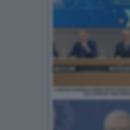
LORENZO GUERINI ALFREDO MANTOVANO E 
SULL'ATTIVITA? DELL’INTE