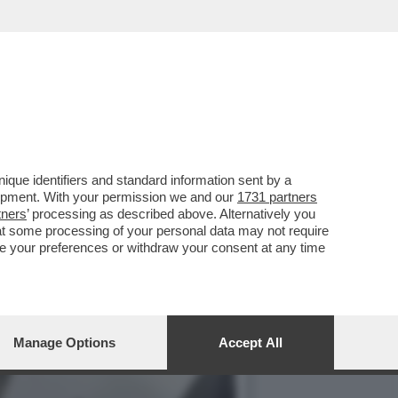
FREDO MANTOVANO,
que identifiers and standard information sent by a
lopment. With your permission we and our
1731 partners
tners
’ processing as described above. Alternatively you
at some processing of your personal data may not require
nge your preferences or withdraw your consent at any time
Manage Options
Accept All