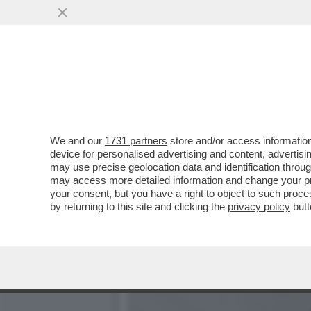
NEL GIORNO IN CUI DUE E
SOTTOSEGRETARIO CON..
VAI ALL'ARTICOLO
We and our
1731 partners
store and/or access information
device for personalised advertising and content, advert
may use precise geolocation data and identification throu
may access more detailed information and change your pre
your consent, but you have a right to object to such proc
by returning to this site and clicking the
privacy policy
butt