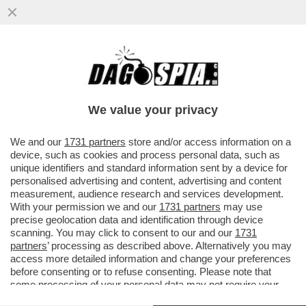
We value your privacy
We and our
1731 partners
store and/or access information on a
device, such as cookies and process personal data, such as
unique identifiers and standard information sent by a device for
personalised advertising and content, advertising and content
measurement, audience research and services development.
With your permission we and our
1731 partners
may use
precise geolocation data and identification through device
scanning. You may click to consent to our and our
1731
partners
’ processing as described above. Alternatively you may
ALFONSO SIGNORINI A ROTTA DI COLLU
– "SIAMO IN
access more detailed information and change your preferences
UN PAESE IN CUI
UNA CERTA DANIELA COLLU, CHE
before consenting or to refuse consenting. Please note that
PUBBLICA UN SUO LIBRO E GUADAGNA FIOR DI
some processing of your personal data may not require your
SOLDI CON MONDADORI, NEI SUOI PROFILI SOCIAL
consent, but you have a right to object to such processing. Your
AUGURA LA MORTE A SILVIO BERLUSCONI. DOVE