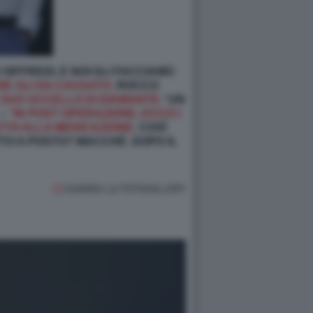
SIFFREDI, E NOI GLI FACCIAMO
ENE GLI HA CAUSATO.
ROCCO
 SUO UCCELLO DI DIAMANTE:
'UN
 –
“IN POST OPERAZIONE, ECCO I
ATTA ALLA MEDICAZIONE
. COSÌ
TO A POSTO? MACCHÉ. DOPO IL
GUARDA LA FOTOGALLERY