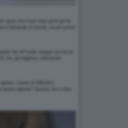
ti i guai che il suo maxi pene gli ha
ato e idolatrato al mondo, va per prima
stare ′ste str*nzate, peggio ancora di
!!! E che, gli migliora, infamando
gnaro, il pene di Siffredi è
per quale ragione? Questa: fino a due