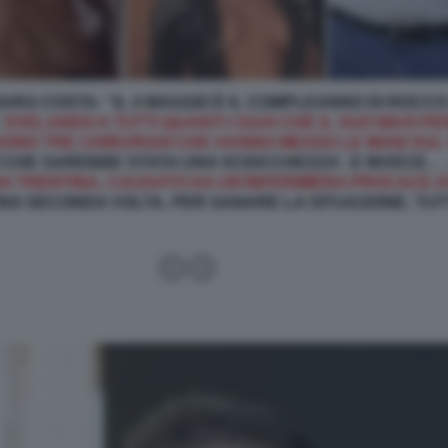
ARA COSTA: “IL 4 MAGGIO È IL COMPLEANNO DI ROCCO 
:
SVELANDO A TUTTI QUANTI I GUAI CHE IL SUO MAXI P
 SONO TRE CHIRURGHI CHE HANNO MESSO LE MANI SUL
Ò CHE SAREBBE STATA UNA SCIOCCHEZZA', E INVECE…
 UNA TRENTINA, CAUSATO DA UN’INFERMIERA PROCACE 
A SECONDA VOLTA, PER SANARE LA SITUAZIONE. TUT