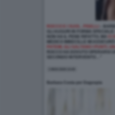
ROCCO E I SUOI... PISELLI
– BARB
GLI AUGURI IN FORMA SPECIALE
NON HA IL PENE RIFATTO, MA
CI
MEDICO IMBECILLE MI ASSICUR
PATEMI, GLI SALTANO I PUNTI,
ROCCO HA DOVUTO OPERARSI UN
SECONDO INTERVENTO…"
1 MAG 2026 14:45
Barbara Costa per Dagospia