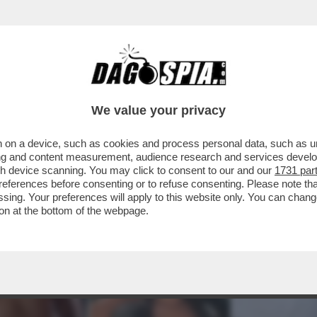
We value your privacy
 on a device, such as cookies and process personal data, such as uni
ising and content measurement, audience research and services deve
gh device scanning. You may click to consent to our and our
1731 par
ferences before consenting or to refuse consenting. Please note th
essing. Your preferences will apply to this website only. You can cha
on at the bottom of the webpage.