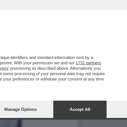
que identifiers and standard information sent by a
lopment. With your permission we and our
1731 partners
tners
’ processing as described above. Alternatively you
at some processing of your personal data may not require
nge your preferences or withdraw your consent at any time
Manage Options
Accept All