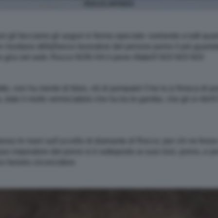
ROCCO SIFFREDI
i gli facciamo gli auguri in forma speciale: svelando a tutti quan
on risultano défaillance lavorative del penone porno il più guard
gira nel web: Rocco NON HA il pene rifatto!!! NO! NO! NO!
o, non ha niente di falso, né di pompato! Che la si finisca di po
a, dato il molle vermiciattolo che ha tra le gambe, che gli si ritiri
sso le mani sull’uccello di diamante di Rocco: per chi ne fosse i
sso imperatore del porno si è sottoposto ai suoi inizi, porno, e 
no farselo circoncidere.