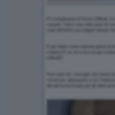
È il compleanno di Rocco Siffredi, e no
causato. Tutti in una volta sola! Se n
cosa NEGATA una volgare idiozia che 
È per intero come mamma glielo ha fatt
crederci! E se chi lo fa lo fa per invidi
Siffredi!?
Però sono tre i chirurghi che hanno me
circonciso, operazione a cui l’indiscu
decadi fa era d’uopo per gli attori por