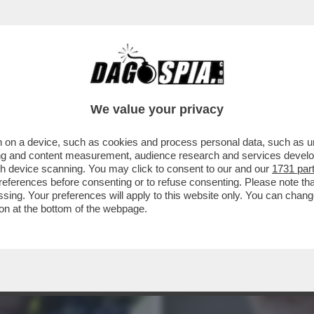
We value your privacy
 on a device, such as cookies and process personal data, such as uni
ising and content measurement, audience research and services deve
gh device scanning. You may click to consent to our and our
1731 par
ferences before consenting or to refuse consenting. Please note th
essing. Your preferences will apply to this website only. You can cha
on at the bottom of the webpage.