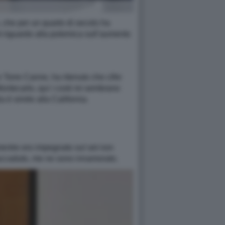
 che per un quarto di secolo ha
nt riguardo alla polemica sull’aumento
e Torre Canne, ha ritenuto che cifre
Montecarlo, qui i costi mi sembrano
a è simile alla California.
mentre ero impegnato sul set non
è accaduto, me ne sono innamorato.