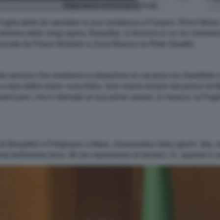
RONN MOSS FOTO DI BACCO (2)
a Puglia tanto da spostare la sua residenza a Fasano. Ronn Moss,
ù famosa delle soap opera, Beautiful, si trincera in un no comme
anciata da Flavio Briatore a Zona Bianca su Rete Quattro.
dal servizio che mostrava la situazione le vacanze tra Savelletri 
e due lettini siano «una follia. Non siamo lontani dai prezzi di 
americano, che è ritornato al suo primo amore, la musica, la Pugli
 di Beautiful a Polignano a Mare, rimanendoci dieci giorni. Ma, 
sta bellissima terra. Mi ero ripromesso di tornarci. E, quando 