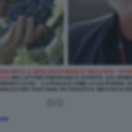
RONN MOSS, IL MITOLOGICO RIDGE DI "BEAUTIFUL" INT
GLIA
(MA L’ATTORE AMERICANO E’ DI PARTE, DAL MOME
ORGHI E ULIVI) – “LA PUGLIA È COME LA CALIFORNIA.
GELES PER TANTI ANNI, HO TROVATO IL MIO POSTO P
ratti