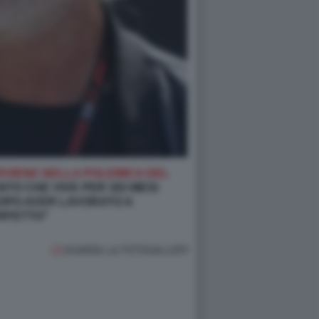
ERVIENE NELLA POLEMICA DEL
NTO CHE VIVE PER SEI MESI
 DOPO AVER LAVORATO A
ERFETTO”
GUARDA LA FOTOGALLERY