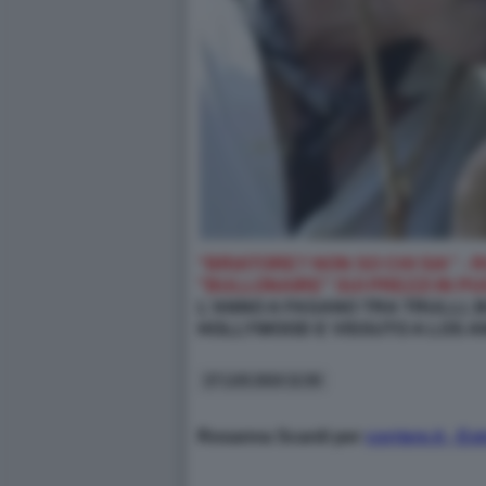
“BRIATORE? NON SO CHI SIA” - 
"BULLONAIRE" SUI PREZZI IN PU
L'ANNO A FASANO TRA TRULLI, B
HOLLYWOOD E VISSUTO A LOS AN
27 LUG 2024 11:50
Rosanna Scardi per
corriere.it - Est