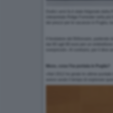
Dodici anni fa è stato folgorato dall
interpretato Ridge Forrester nella pi
dei prezzi per le vacanze in Puglia, l
Il fondatore del Billionaire, partendo 
dai 60 agli 80 euro per un ombrellone 
overpriced». Al contrario, per il divo 
Moss, cosa l’ha portata in Puglia?
«Nel 2012 ho girato le ultime puntate
avevo avuto il tempo di esplorare que