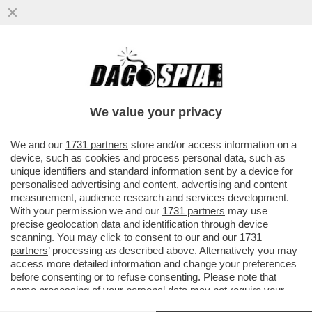
We value your privacy
We and our
1731 partners
store and/or access information on a
device, such as cookies and process personal data, such as
unique identifiers and standard information sent by a device for
personalised advertising and content, advertising and content
measurement, audience research and services development.
With your permission we and our
1731 partners
may use
precise geolocation data and identification through device
scanning. You may click to consent to our and our
1731
partners
’ processing as described above. Alternatively you may
CAFONAL GRANDE MELA, GRANDE IMPEPATA DI
access more detailed information and change your preferences
NOZZE! -
TAYLOR SWIFT E IL SUO NEO-MARITO
before consenting or to refuse consenting. Please note that
TRAVIS KELCE BLOCCANO NEW YORK PER IL LORO
some processing of your personal data may not require your
MATRIMONIO:
IL "ROYAL WEDDING" A STELLE E
consent, but you have a right to object to such processing. Your