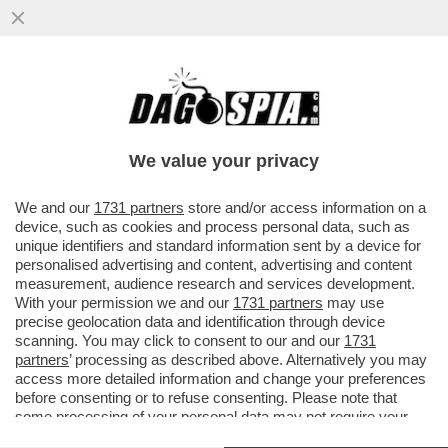
We value your privacy
We and our
1731 partners
store and/or access information on a
device, such as cookies and process personal data, such as
unique identifiers and standard information sent by a device for
personalised advertising and content, advertising and content
measurement, audience research and services development.
With your permission we and our
1731 partners
may use
precise geolocation data and identification through device
scanning. You may click to consent to our and our
1731
partners
’ processing as described above. Alternatively you may
“IL FEMMINISMO È DIVENTATO CARRIERISMO DA
access more detailed information and change your preferences
CLASSE ALTA”
– LA SOCIOLOGA CAMILLE PAGLIA
before consenting or to refuse consenting. Please note that
DEMOLISCE IL MOVIMENTO FEMMINISTA: “SI È
some processing of your personal data may not require your
TRASFORMATO IN UN ATTEGGIAMENTO DA TENERE
consent, but you have a right to object to such processing. Your
SUL LAVORO. SONO POCHE QUELLE CHE PENSANO