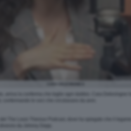
CARA DELEVINGNE 6
o, arriva la conferma che toglie ogni dubbio. Cara Delevingne 
 confermando le voci che circolavano da anni.
e del The Louis Theroux Podcast, dove ha spiegato che il legame 
le divorzio da Johnny Depp.