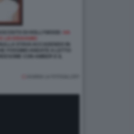
NASCOSTO DI HOLLYWOOD:
HA
O E LEI ERAVAMO
 “NULLA STAVA ACCADENDO IN
CHE FOSSIMO ANDATE A LETTO
REESOME CON AMBER E IL
GUARDA LA FOTOGALLERY