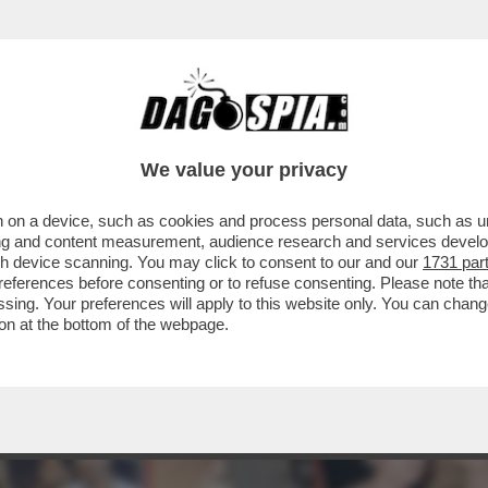
We value your privacy
 on a device, such as cookies and process personal data, such as uni
ising and content measurement, audience research and services deve
gh device scanning. You may click to consent to our and our
1731 par
ferences before consenting or to refuse consenting. Please note th
essing. Your preferences will apply to this website only. You can cha
on at the bottom of the webpage.