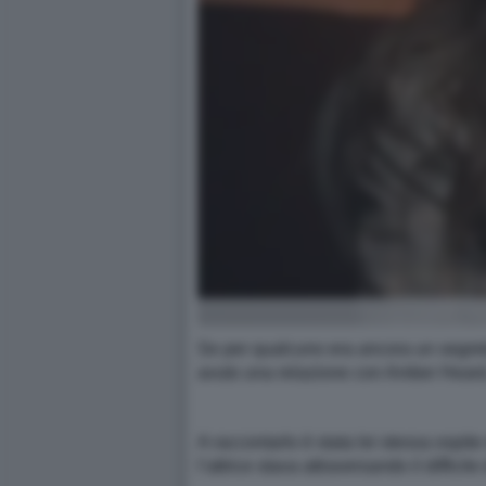
Se per qualcuno era ancora un segret
avuto una relazione con Amber Heard,
A raccontarlo è stata lei stessa ospit
l’attrice stava attraversando il diffici