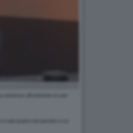
ha ammesso ufficialmente di aver
è nato proprio nel periodo in cui