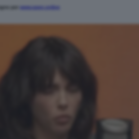
vegno per
www.open.online