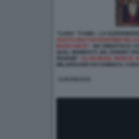
"CARA" TI AMO – LA SUPERMOD
AVUTO UNA FOCOSISSIMA RELAZ
INVISCHIATE”.
MA SMENTISCE CH
QUEL MOMENTO, MA JOHNNY ERA 
INSIEME”.
ELON MUSK, INVECE, 
MILIARDARIO KETAMINICO, CARA
2 LUG 2026 19:19