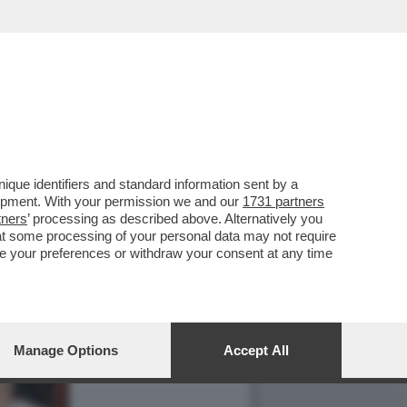
que identifiers and standard information sent by a
lopment. With your permission we and our
1731 partners
tners
’ processing as described above. Alternatively you
at some processing of your personal data may not require
nge your preferences or withdraw your consent at any time
Manage Options
Accept All