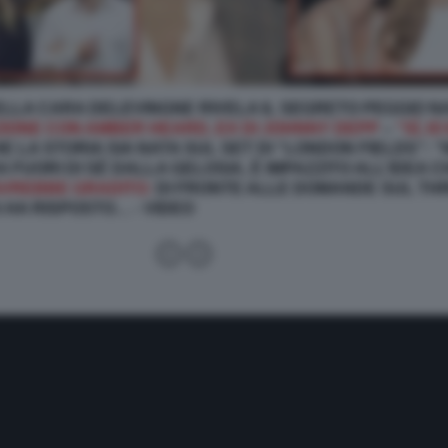
ELLA CARA DELEVINGNE RIVELA IL SEGRETO PEGGIO 
IONE CON AMBER HEARD, EX DI JOHNNY DEPP
–
“SÌ, I
E LA STORIA SIA NATA SUL SET DI “LONDON FIELDS”:
FUORI DI SÉ DALLA GELOSIA, È IMPAZZITO ALL’IDEA 
AVREBBE GRADITO:
DI FRONTE ALLE DOMANDE SUL TH
 HA RISPOSTO… - VIDEO