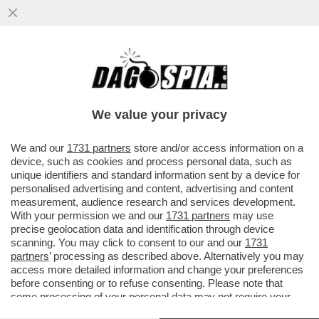
We value your privacy
We and our
1731 partners
store and/or access information on a
device, such as cookies and process personal data, such as
unique identifiers and standard information sent by a device for
personalised advertising and content, advertising and content
measurement, audience research and services development.
With your permission we and our
1731 partners
may use
precise geolocation data and identification through device
scanning. You may click to consent to our and our
1731
partners
’ processing as described above. Alternatively you may
access more detailed information and change your preferences
before consenting or to refuse consenting. Please note that
some processing of your personal data may not require your
LA IATTURA PER IL GOVERNO SI CHIAMA CARLO
consent, but you have a right to object to such processing. Your
NORDIO: COME SI MUOVE, FA DANNI –
IL MINISTRO