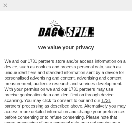
We value your privacy
We and our
1731 partners
store and/or access information on a
device, such as cookies and process personal data, such as
unique identifiers and standard information sent by a device for
personalised advertising and content, advertising and content
measurement, audience research and services development.
With your permission we and our
1731 partners
may use
precise geolocation data and identification through device
scanning. You may click to consent to our and our
1731
partners
’ processing as described above. Alternatively you may
access more detailed information and change your preferences
before consenting or to refuse consenting. Please note that
“CHIARA FERRAGNI? SONO INCAZZATA NERA, LE
some processing of your personal data may not require your
SUE SCUSE NON ME LE BEVO” – ELENA SANTARELLI
consent, but you have a right to object to such processing. Your
A “BELVE” SPARA
BORDATE CONTRO IL SISTEMA