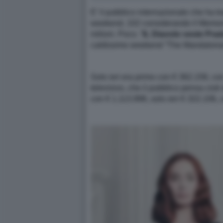
E’ il pubblico internazionale che ha tra
weekend, 102 considerando il Memorial 
milioni. Poco. “
IL Diavolo veste Prad
caldissimo weekend “The Mandalorian
Solo ieri era primo con € 362.158, con
televisivo, che il pubblico pensa cioè
con € 1.113.998, solo ieri € 322.106, 