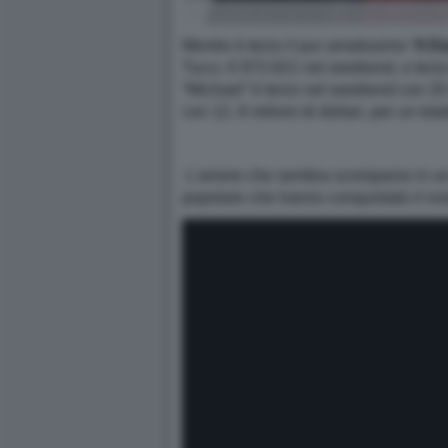
Mentre è terzo il pur amatissimo “
Il D
Tucci, € 872.621 nel weekend, e terzo 
“Michael” è terzo nel weekend con 20 m
con 12, 6 milioni di dollari, per un tot
L’amore che sembra scomparso in un g
popolare che hanno conquistato il no