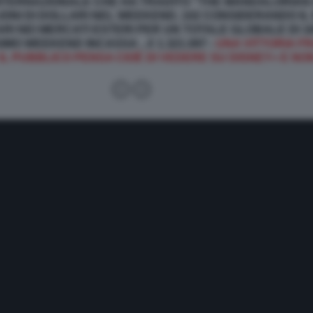
INTERNAZIONALE CHE HA TRADITO “
THE MANDALORIAN
IONI DI DOLLARI NEL WEEKEND, 102 CONSIDERANDO IL 
ARI NEI MERCATI ESTERI PER UN TOTALE GLOBALE DI 165 
MO WEEKEND INCASSA ...€ 1.321.097 -
UNA VITTORIA F
IL PUBBLICO PENSA CIOÈ DI VEDERE SU DISNEY+ E NO