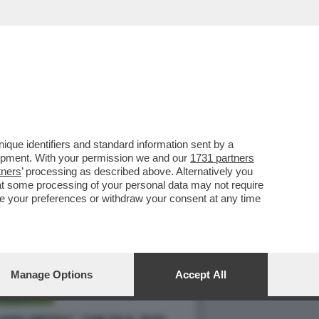
que identifiers and standard information sent by a
lopment. With your permission we and our
1731 partners
tners
’ processing as described above. Alternatively you
at some processing of your personal data may not require
nge your preferences or withdraw your consent at any time
Manage Options
Accept All