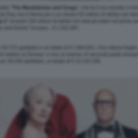
dito “
The Mandalorian and Grogu
”, che fa il suo esordio in A
Day, ma si ferma poi a un misero 62 milioni di dollari nei merca
a 2
” incassò 156 milioni di dollari nei mercati esteri nel primo w
 and GroGu” incassa ...€ 1.321.097.
 42.715 spettatori e un totale di € 1.684.831. Una vittoria fragil
 di vedere su Disney+ e non al cinema. Al secondo posto troviamo 
con 39.259 spettatori, un totale di € 23.142.199.