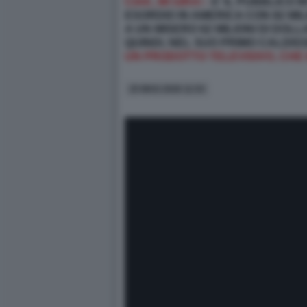
CIAK, MI GIRA! -
E’ IL PUBBLICO 
ESORDIO IN AMERICA CON 82 MIL
A UN MISERO 62 MILIONI DI DOLL
QUINDI, NEL SUO PRIMO CALDISSI
UN PRODOTTO TELEVISIVO, CHE 
25 MAG 2026 11:53