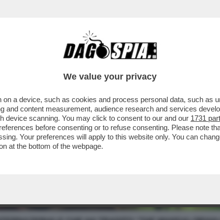
We value your privacy
 on a device, such as cookies and process personal data, such as uni
ising and content measurement, audience research and services deve
gh device scanning. You may click to consent to our and our
1731 par
ferences before consenting or to refuse consenting. Please note th
essing. Your preferences will apply to this website only. You can cha
on at the bottom of the webpage.