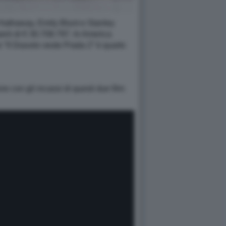
 Hathaway, Emily Blunt e Stanley
però di € 30.708.797. In America
e “Il Diavolo veste Prada 2” è quarto
con gli incassi di questi due film