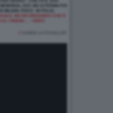
 AND GROGU
”, CHE FA IL SUO
MEMORIAL DAY, MA SI FERMA POI
MILIONI. POCO - IN ITALIA,
RAGILE. MA RICORDIAMOCI CHE È
N AL CINEMA… - VIDEO
GUARDA LA FOTOGALLERY