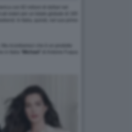
merica con 82 milioni di dollari nel
ti esteri per un totale globale di 165
eekend. In Italia, quindi, nel suo primo
e. Ma ricordiamoci che è un prodotto
in Italia “
Michael
” di Antoine Fuqua