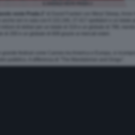
IL DIAVOLO VESTE PRADA 2
iavolo veste Prada 2
” di David Frankel con Meryl Streep, Anne
anche ieri in sala con € 222.240, 27.417 spettatori e un totale 
ilioni di dollari per un totale di 319 e un globale di 788, mentr
ale di 200 e un globale di 608 grazie ai mercati esteri.
rande festival come Cannes tra America e Europa, si ricompone 
stro pubblico. A differenza di “The Mandalorian and Grogu”.