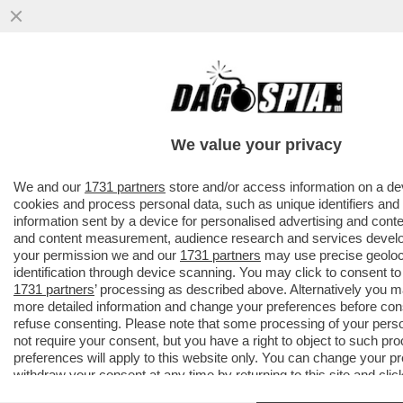
We value your privacy
We and our
1731 partners
store and/or access information on a de
cookies and process personal data, such as unique identifiers and
information sent by a device for personalised advertising and conte
and content measurement, audience research and services devel
your permission we and our
1731 partners
may use precise geoloc
identification through device scanning. You may click to consent to
1731 partners
’ processing as described above. Alternatively you 
more detailed information and change your preferences before cons
refuse consenting. Please note that some processing of your pers
not require your consent, but you have a right to object to such pr
preferences will apply to this website only. You can change your p
withdraw your consent at any time by returning to this site and clic
policy
button at the bottom of the webpage.
DIO CE NE SCANZI! - SUL CASO DELLA