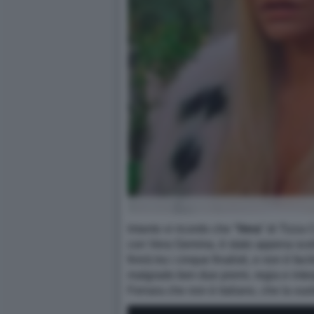
Intanto vi ricordo che “
Vera
” di Tizza
con Vera Gemma, è stato appena scelt
finirà tra i cinque finalisti, e non è
malgrado ben due premi, regia e inter
Ferrara che non è italiano, che la vuo