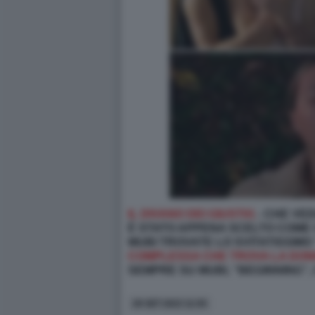
IL DIVANO DEI GIUSTI/1
- CHE VE
È STATO APPENA SCELTO COME 
MUBI TROVATE LO SVITATISSIM
COMPLESSA CHE TROVA LA DONN
SEMPRE SU MUBI, “BEGINNING”,
29 SET 2023 11:55