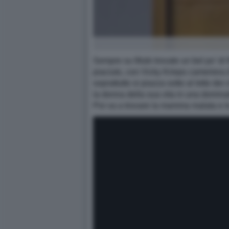
Sempre su Mubi trovate un bel po’ di fi
piaciuto, con Vicky Krieps cameriera d
soprattutto si piazza sotto al letto d
la donna della sua vita in una domina
Poi va a trovare la mamma malata e le r