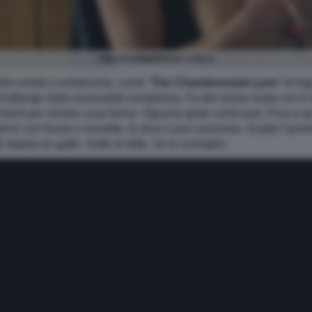
THE CHAMBERMAID LYNN 4
lm svitati e svitatissimi, come “
The Chambermaid Lynn
” di I
’albergo dalla sessualità complessa. Fa del sesso orale con il s
ei clienti per sentire cosa fanno. Ognuno gode come può. Fino a q
trice con frusta e manette, la dura Lena Lauzemis. Scatta l’amor
egala un gatto. Sotto al letto. Ve lo consiglio.