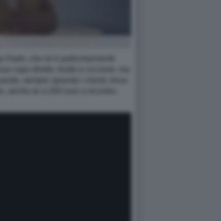
ngo Haeb, che mi è particolarmente
uo capo diretto, brutto e ciccione, ma
uando, sempre spiando i clienti, trova
e, anche se a 200 euro a incontro.