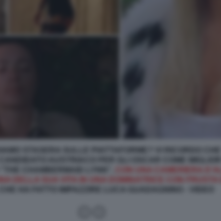
DIAMO STASERA SULLE PIATTAFORME? VI RICORDO CHE
CANDIDATO AUSTRIACO PER GLI OSCAR COME MIGLIOR
O “THE CHAMBERMAID LYNN”,
CON UNA CAMERIERA D’A
A DELLA SUA VITA IN UNA DOMINATRICE CON FRUSTA 
 CHE HA FATTO IMPAZZIRE LUCA GUADAGNINO - VIDEO