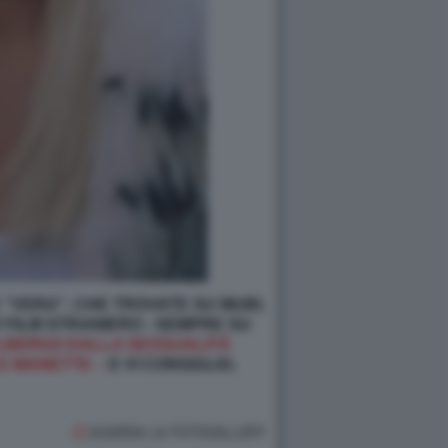
 “VERA", CHE TROVATE SU MUBI,
 FILM STRANIERO - SEMPRE SU
LBERGO DALLA SESSUALITÀ
E MANETTE –
E VI CONSIGLIO,
GUARDA LA FOTOGALLERY