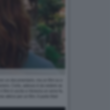
non un documentario, ma un film su e
aniero. Certo, adesso è da vedere se
il film è uscito a Venezia un anno fa,
 attrice per un film. A parte Abel