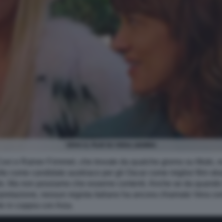
VERA IL FILM SU VERA GEMMA
 Covi e Rainer Frimmel, che trovate da qualche giorno su Mubi, 
o come candidato austriaco per gli Oscar come miglior film str
 facile. Ma non possiamo che esserne contenti. Anche se da quando 
pretazione, nessun regista italiano ha ancora chiamato Vera come
le in coppia con Asia.