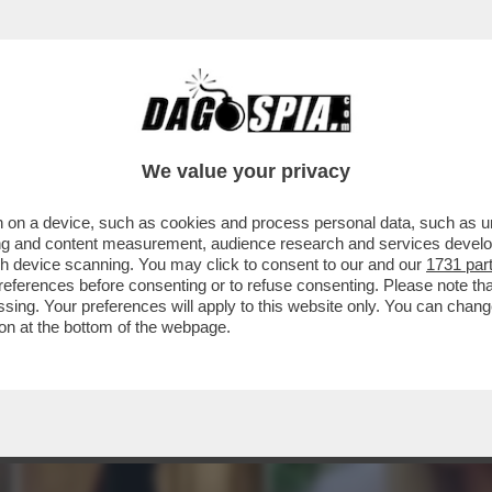
We value your privacy
 on a device, such as cookies and process personal data, such as uni
ising and content measurement, audience research and services deve
gh device scanning. You may click to consent to our and our
1731 par
ferences before consenting or to refuse consenting. Please note th
essing. Your preferences will apply to this website only. You can cha
on at the bottom of the webpage.