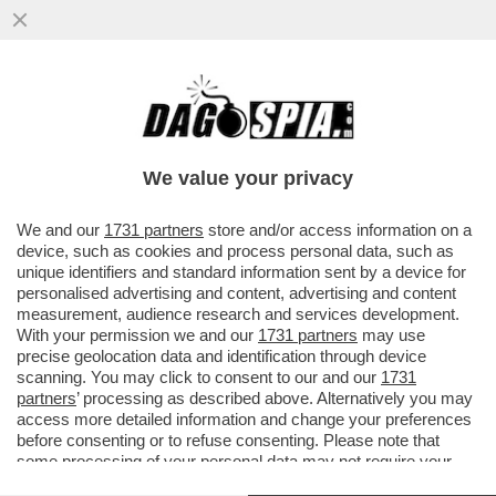
We value your privacy
We and our
1731 partners
store and/or access information on a
device, such as cookies and process personal data, such as
unique identifiers and standard information sent by a device for
personalised advertising and content, advertising and content
measurement, audience research and services development.
With your permission we and our
1731 partners
may use
precise geolocation data and identification through device
scanning. You may click to consent to our and our
1731
partners
’ processing as described above. Alternatively you may
access more detailed information and change your preferences
before consenting or to refuse consenting. Please note that
some processing of your personal data may not require your
IL DIVANO DEI GIUSTI
– CHE VEDIAMO STASERA?
consent, but you have a right to object to such processing. Your
INTANTO AVVERTO I CHE DOMANI SERA AL NUOVO