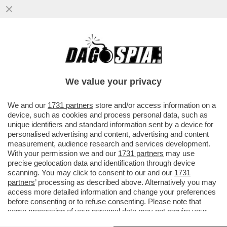
We value your privacy
We and our
1731 partners
store and/or access information on a
device, such as cookies and process personal data, such as
unique identifiers and standard information sent by a device for
personalised advertising and content, advertising and content
measurement, audience research and services development.
With your permission we and our
1731 partners
may use
precise geolocation data and identification through device
scanning. You may click to consent to our and our
1731
partners
’ processing as described above. Alternatively you may
access more detailed information and change your preferences
IL DIVANO DEI GIUSTI - CINE 34 PASSA
"RIMINI. RIMINI.
before consenting or to refuse consenting. Please note that
UN ANNO DOPO", COMMEDIA EROTICA ESTIVA.
TRA
some processing of your personal data may not require your
LE BELLEZZE TROVIAMO CORINNE CLÉRY, ISABEL
consent, but you have a right to object to such processing. Your