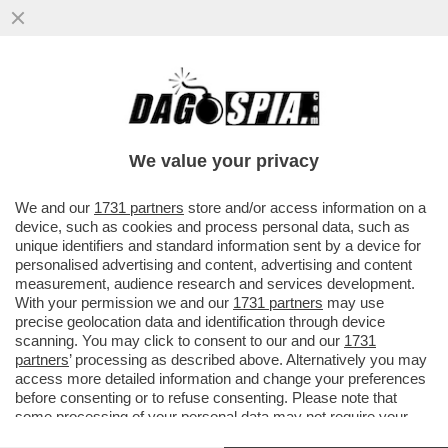
We value your privacy
We and our
1731 partners
store and/or access information on a
device, such as cookies and process personal data, such as
unique identifiers and standard information sent by a device for
personalised advertising and content, advertising and content
measurement, audience research and services development.
With your permission we and our
1731 partners
may use
precise geolocation data and identification through device
scanning. You may click to consent to our and our
1731
partners
’ processing as described above. Alternatively you may
E’ MORTA A 37 ANNI LAUREN BENNETT, CANTANTE
access more detailed information and change your preferences
POP BRITANNICA NOTA PER AVER PARTECIPATO AL
before consenting or to refuse consenting. Please note that
BRANO “PARTY ROCK ANTHEM”, TORMENTONE
some processing of your personal data may not require your
MONDIALE DEGLI LMFAO
- L’ARTISTA AVEVA INIZIATO
consent, but you have a right to object to such processing. Your
A MUOVERE I PRIMI PASSI NEL MONDO DELLA