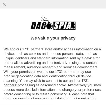
We value your privacy
We and our
1731 partners
store and/or access information on a
device, such as cookies and process personal data, such as
unique identifiers and standard information sent by a device for
personalised advertising and content, advertising and content
measurement, audience research and services development.
With your permission we and our
1731 partners
may use
precise geolocation data and identification through device
scanning. You may click to consent to our and our
1731
partners
’ processing as described above. Alternatively you may
access more detailed information and change your preferences
“ERA CONVINTO DI POTER OTTENERE SESSO A
before consenting or to refuse consenting. Please note that
COMANDO” – L’EX CANTANTE DEGLI SPANDAU
some processing of your personal data may not require your
BALLET ROSS DAVIDSON
CONDANNATO A 14 ANNI
consent, but you have a right to object to such processing. Your
PER STUPRO IN GRAN BRETAGNA - SUBENTRATO A