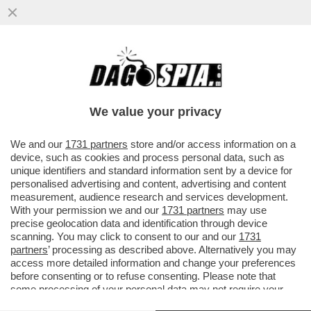
We value your privacy
We and our
1731 partners
store and/or access information on a
device, such as cookies and process personal data, such as
unique identifiers and standard information sent by a device for
personalised advertising and content, advertising and content
measurement, audience research and services development.
With your permission we and our
1731 partners
may use
precise geolocation data and identification through device
scanning. You may click to consent to our and our
1731
partners
’ processing as described above. Alternatively you may
access more detailed information and change your preferences
FLASH –
CLAUDIA CONTE, PREZZEMOLONA
before consenting or to refuse consenting. Please note that
FOREVER!
A TRE MESI DALLA “CONFESSIONE”
some processing of your personal data may not require your
DELLA RELAZIONE CON PIANTEDOSI, LA MESSALINA
consent, but you have a right to object to such processing. Your