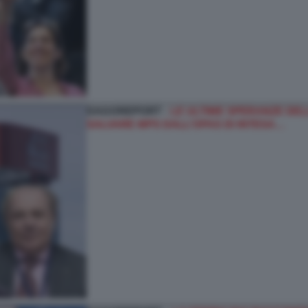
DAGOREPORT -
LE ULTIME SPERANZE DELL
SALVARE MPS DALL’OPAS DI INTESA…