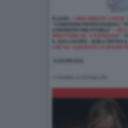
FLASH! –
LIRIO ABBATE LASCIA 
“CONDIZIONI PROFESSIONALI” 
CONSIDERO INEVITABILE” –
NELL
DIRETTORE DE “L’ESPRESSO”,
F
IL SUO LAVORO
- NON C’ENTRA I
CHE HA AZZERATO LO SPAZIO P
8 LUG 2026 19:22
GUARDA LA FOTOGALLERY