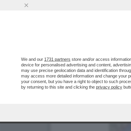
We and our
1731 partners
store and/or access information
device for personalised advertising and content, advert
may use precise geolocation data and identification throu
may access more detailed information and change your pre
your consent, but you have a right to object to such proc
by returning to this site and clicking the
privacy policy
butt