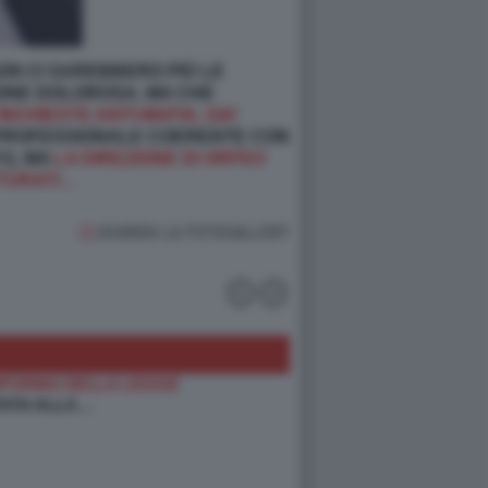
ON CI SAREBBERO PIÙ LE
IONE DOLOROSA, MA CHE
NCHIESTE ANTI-MAFIA, GIA'
O PROFESSIONALE COERENTE CON
V), MA
LA DIREZIONE DI ORFEO
TTURATI…
GUARDA LA FOTOGALLERY
IFORMA DELLA LEGGE
ATA ALLA…