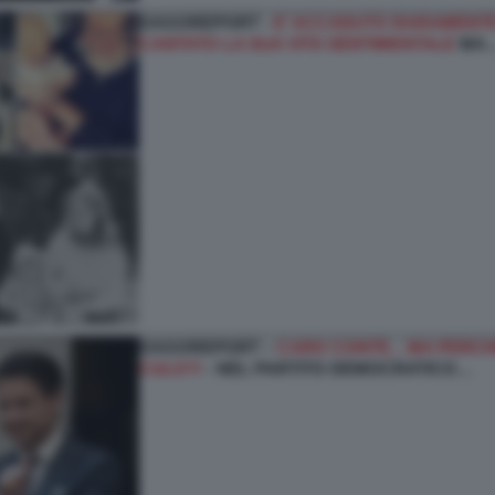
DAGOREPORT -
E’ ACCADUTO RARAMENTE
CANTATO LA SUA VITA SENTIMENTALE
MA
DAGOREPORT –
CARO CONTE... MA PERCHÉ
CULO?!
- NEL PARTITO DEMOCRATICO…