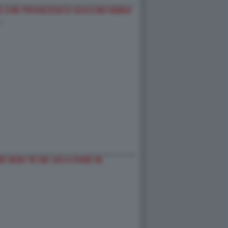
 CHE FRANCESCO GUCCINI ABBIA
…
 NON TE NE VAI A FARE IN