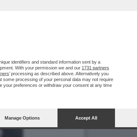
que identifiers and standard information sent by a
lopment. With your permission we and our
1731 partners
tners
’ processing as described above. Alternatively you
at some processing of your personal data may not require
nge your preferences or withdraw your consent at any time
Manage Options
Accept All