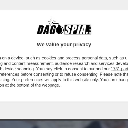
We value your privacy
 on a device, such as cookies and process personal data, such as uni
ising and content measurement, audience research and services deve
gh device scanning. You may click to consent to our and our
1731 par
ferences before consenting or to refuse consenting. Please note th
essing. Your preferences will apply to this website only. You can cha
on at the bottom of the webpage.