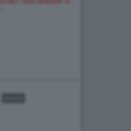
A DELL'''ASTIO SPUMANTE'' DI
-…
GALLERY