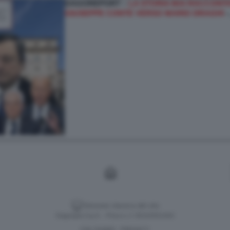
DAGOREPORT –
LA STORIA MAI RACCONTAT
GIUSEPPE CONTE VERSO MARIO DRAGHI
Versione classica del sito
Dagospia S.p.A. - P.iva e c.f. 06163551002