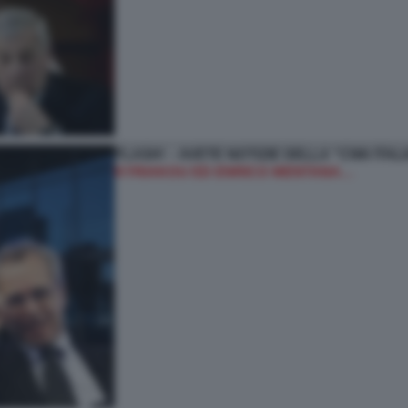
FLASH! – AVETE NOTIZIE DELLA “CNN ITA
KYRIAKOU ED ENRICO MENTANA…