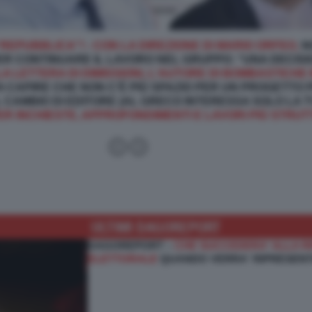
“REPUBBLICA”! - CON LA DIREZIONE DI MARIO ORFEO,
N
PER CONTINUARE IL LAVORO NEL GRUPPO: “UNA DECIS
A LETTERA DI DIMISSIONI, L'AUTORE DI BOMBASTICHE I
A CAPIRE CHE NON C’È PIÙ SPAZIO PER UN PROGETT
L CAMBIO DI EDITORE (AL GRECO INTERESSA SOLO LA T
ER INCHIESTE, APPROFONDIMENTI E LAVORI PIÙ STRU
ULTIMI DAGOREPORT
DAGOREPORT –
CHE SUCCEDERA' ALLA R
ELETTORALE
QUANDO VERRA' RIPRESENT