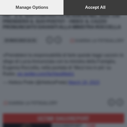
preferences will apply to this website only. You can change
PUBBLICA ERA IN ONDA OGNI SETTIMANA, LA
your preferences or withdraw your consent at any time by
Manage Options
Accept All
DOMENICA POMERIGGIO SU RAI3, CON "MEZZ'ORA IN
returning to this site and clicking the
privacy policy
button at the
PIÙ", E IL SUO CONTRATTO SCADEVA NEL 2024. CHI
bottom of the webpage.
PRENDERÀ IL SUO POSTO? - VIDEO: IL CAZZO
PRONUNCIATO DAVANTI ALLA MINISTRA ROCCELLA
GUARDA LA FOTOGALLERY
25 MAG 2023 11:31
«Prendetevi la responsabilità di farle queste leggi cazzo!» lo
sfogo di Lucia Annunziata con la ministra della Famiglia,
Eugenia Roccella, nella puntata di 'Mezz'ora in più' su
Raitre.
pic.twitter.com/3pXtwqMwb1
— Alekos Prete (@AlekosPrete)
March 19, 2023
GUARDA LA FOTOGALLERY
ULTIMI DAGOREPORT
DAGOREPORT –
CHE