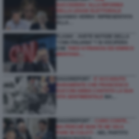
SUCCEDERA' ALLA RIFORMA
DELLA LEGGE ELETTORALE
QUANDO VERRA' RIPRESENTATA
ALLA…
FLASH! – AVETE NOTIZIE DELLA
“CNN ITALIANA”? SI VOCIFERA
CHE
THEO KYRIAKOU ED ENRICO
MENTANA…
DAGOREPORT -
E’ ACCADUTO
RARAMENTE CHE FRANCESCO
GUCCINI ABBIA CANTATO LA SUA
VITA SENTIMENTALE
MA…
DAGOREPORT –
CARO CONTE...
MA PERCHÉ NON TE NE VAI A
FARE IN CULO?!
- NEL PARTITO
DEMOCRATICO…