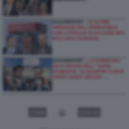
DAGOREPORT -
LE ULTIME
SPERANZE DELL’IRRIDUCIBILE
LUIGI LOVAGLIO DI SALVARE MPS
DALL’OPAS DI INTESA…
DAGOREPORT –
LA STORIA MAI
RACCONTATA DELL'''ASTIO
SPUMANTE'' DI GIUSEPPE CONTE
VERSO MARIO DRAGHI
-…
VIDEO
GALLERY