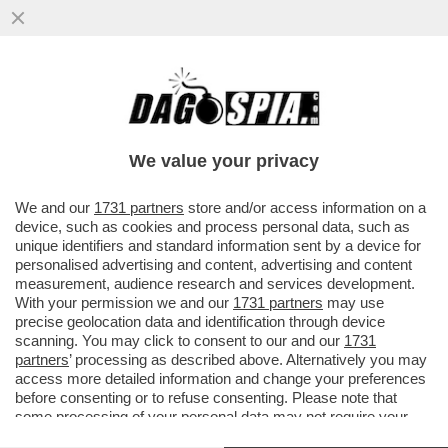
We value your privacy
We and our
1731 partners
store and/or access information on a
device, such as cookies and process personal data, such as
unique identifiers and standard information sent by a device for
personalised advertising and content, advertising and content
measurement, audience research and services development.
With your permission we and our
1731 partners
may use
precise geolocation data and identification through device
scanning. You may click to consent to our and our
1731
partners
’ processing as described above. Alternatively you may
access more detailed information and change your preferences
before consenting or to refuse consenting. Please note that
some processing of your personal data may not require your
FLASH! –
LUCIA ANNUNZIATA SI È DIMESSA DALLA
consent, but you have a right to object to such processing. Your
RAI
("ANSA") - L'EX PRESIDENTE DELLA TV