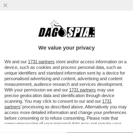
We value your privacy
We and our
1731 partners
store and/or access information on a
device, such as cookies and process personal data, such as
unique identifiers and standard information sent by a device for
personalised advertising and content, advertising and content
measurement, audience research and services development.
With your permission we and our
1731 partners
may use
precise geolocation data and identification through device
scanning. You may click to consent to our and our
1731
partners
’ processing as described above. Alternatively you may
“LA FENICE MERITA DI MEGLIO” – LO STORICO
access more detailed information and change your preferences
FRANCO CARDINI A GAMBA TESA SUL GOVERNO
before consenting or to refuse consenting. Please note that
RIGUARDO AL CASO VENEZI:
“LA CULTURA NON È
some processing of your personal data may not require your
UNA PRIORITÀ PER QUESTO ESECUTIVO, CHE IN
consent, but you have a right to object to such processing. Your
QUESTO MOMENTO È DEBOLE PER LA SCONFITTA AL