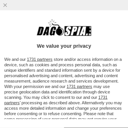
We value your privacy
We and our
1731 partners
store and/or access information on a
device, such as cookies and process personal data, such as
unique identifiers and standard information sent by a device for
personalised advertising and content, advertising and content
measurement, audience research and services development.
With your permission we and our
1731 partners
may use
precise geolocation data and identification through device
scanning. You may click to consent to our and our
1731
partners
’ processing as described above. Alternatively you may
access more detailed information and change your preferences
before consenting or to refuse consenting. Please note that
A LUME DI CANDELA
- IL COLPO A SORPRESA DI
some processing of your personal data may not require your
DISCOVERY PER LA PROSSIMA STAGIONE: BELEN
consent, but you have a right to object to such processing. Your
RODRIGUEZ - FRANCESCA PASCALE DA SBALLO: