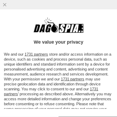
We value your privacy
We and our
1731 partners
store and/or access information on a
device, such as cookies and process personal data, such as
unique identifiers and standard information sent by a device for
personalised advertising and content, advertising and content
measurement, audience research and services development.
With your permission we and our
1731 partners
may use
precise geolocation data and identification through device
scanning. You may click to consent to our and our
1731
partners
’ processing as described above. Alternatively you may
access more detailed information and change your preferences
before consenting or to refuse consenting. Please note that
some processing of your personal data may not require your
DOPO BARELLI E GASPARRI, UN'ALTRA S-VENTURA
consent, but you have a right to object to such processing. Your