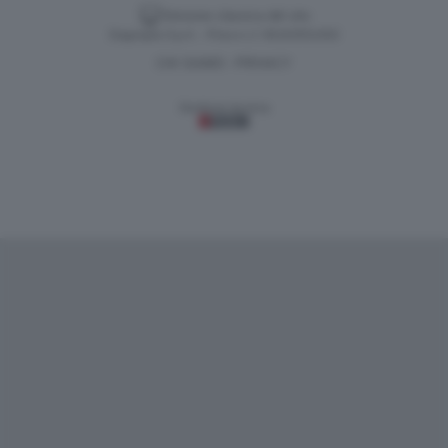
Versione classica del sito
Dagospia S.p.A. - P.iva e c.f. 06163551002
CHI SIAMO
PRIVACY
-
Gestione tecnica