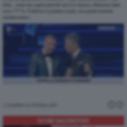
dillo... resta da capire perché sia lì in mezzo. Abbiamo fatto
una c*****a. Preferivo la platea vuota, era poeticamente
spettacolare».
FIORELLO AMADEUS SANREMO
GUARDA LA FOTOGALLERY
ULTIMI DAGOREPORT