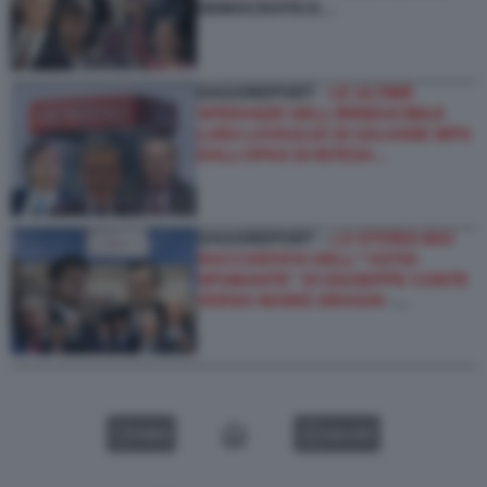
DEMOCRATICO…
DAGOREPORT -
LE ULTIME
SPERANZE DELL’IRRIDUCIBILE
LUIGI LOVAGLIO DI SALVARE MPS
DALL’OPAS DI INTESA…
DAGOREPORT –
LA STORIA MAI
RACCONTATA DELL'''ASTIO
SPUMANTE'' DI GIUSEPPE CONTE
VERSO MARIO DRAGHI
-…
VIDEO
GALLERY