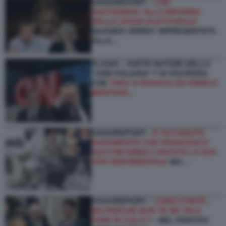
DAGOREPORT –
CHE
SUCCEDERA' ALLA RIFORMA
DELLA LEGGE ELETTORALE
QUANDO VERRA' RIPRESENTATA
ALLA…
FLASH! – AVETE NOTIZIE DELLA
“CNN ITALIANA”? SI VOCIFERA
CHE
THEO KYRIAKOU ED ENRICO
MENTANA…
DAGOREPORT -
E’ ACCADUTO
RARAMENTE CHE FRANCESCO
GUCCINI ABBIA CANTATO LA SUA
VITA SENTIMENTALE
MA…
DAGOREPORT –
CARO CONTE...
MA PERCHÉ NON TE NE VAI A
FARE IN CULO?!
- NEL PARTITO