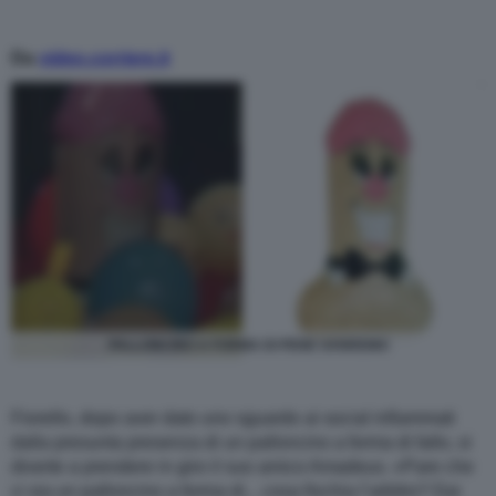
Da
video.corriere.it
PALLONCINO A FORMA DI PENE SANREMO
Fiorello, dopo aver dato uno sguardo ai social infiammati
dalla presunta presenza di un palloncino a forma di fallo, si
diverte a prendere in giro il suo amico Amadeus. «Pare che
ci sia un palloncino a forma di... cosa fischia l’arbitro? Dai