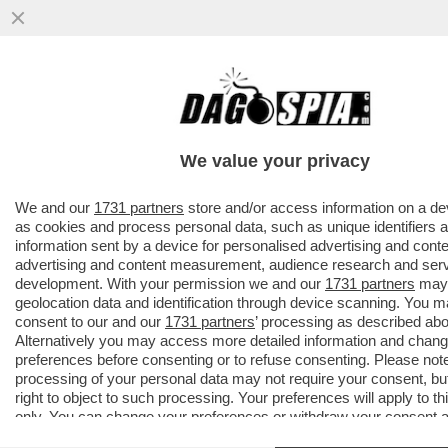
We value your privacy
We and our
1731 partners
store and/or access information on a de
as cookies and process personal data, such as unique identifiers 
information sent by a device for personalised advertising and conte
advertising and content measurement, audience research and ser
development. With your permission we and our
1731 partners
may 
geolocation data and identification through device scanning. You ma
consent to our and our
1731 partners
’ processing as described ab
Alternatively you may access more detailed information and chan
HANNO MESSO UN PALLONCINO A CAZZO! SANREMO
preferences before consenting or to refuse consenting. Please not
HOT: FIORELLO, DOPO AVER DATO UNO SGUARDO AI
processing of your personal data may not require your consent, bu
SOCIAL INFIAMMATI DALLA PRESENZA DI UN
right to object to such processing. Your preferences will apply to th
PALLONCINO A FORMA DI FALLO, PERCULA
only. You can change your preferences or withdraw your consent a
AMADEUS: “ABBIAMO FATTO UNA CAZZATA.
by returning to this site and clicking the
privacy policy
button at the