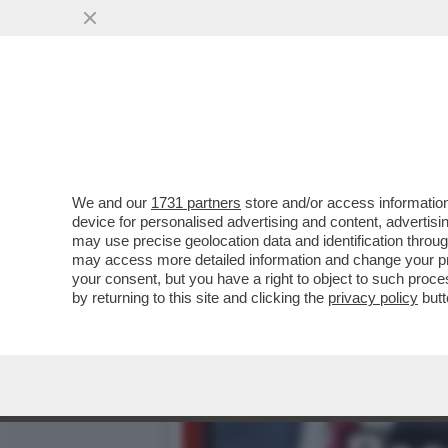
We and our
1731 partners
store and/or access information
device for personalised advertising and content, advert
may use precise geolocation data and identification throu
may access more detailed information and change your pre
your consent, but you have a right to object to such proc
by returning to this site and clicking the
privacy policy
butt