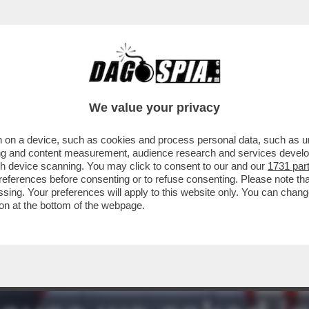
We value your privacy
 on a device, such as cookies and process personal data, such as uni
ising and content measurement, audience research and services deve
gh device scanning. You may click to consent to our and our
1731 par
ferences before consenting or to refuse consenting. Please note th
essing. Your preferences will apply to this website only. You can cha
on at the bottom of the webpage.