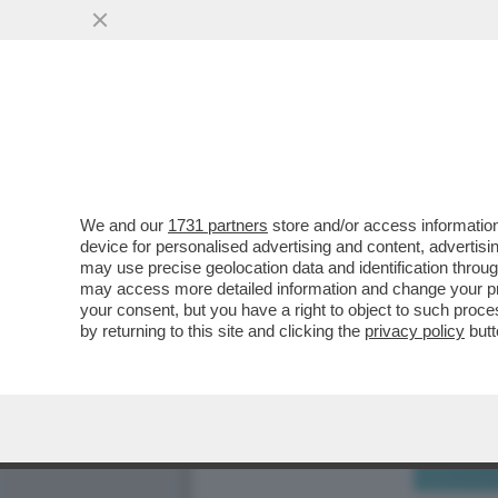
We and our
1731 partners
store and/or access information
device for personalised advertising and content, advert
may use precise geolocation data and identification throu
may access more detailed information and change your pre
your consent, but you have a right to object to such proc
by returning to this site and clicking the
privacy policy
butt