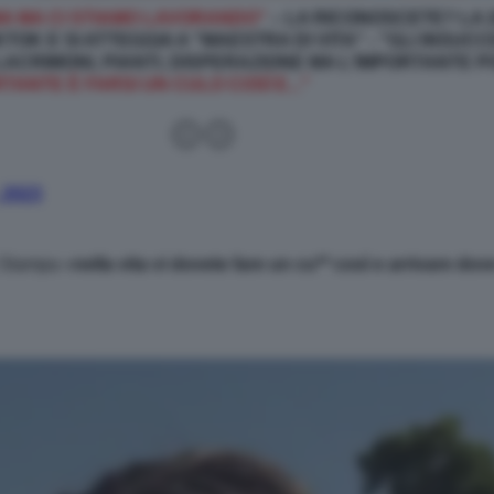
A MA CI STIAMO LAVORANDO”
– LA RICONOSCETE? LA 
TOK E SI ATTEGGIA A "MAESTRA DI VITA" - "GLI
INSUCC
ACRIMONI, PIANTI, DISPERAZIONE MA L'IMPORTANTE P
TANTE È FARSI UN CULO COSÌ E..."
 2023
a Stampa «
nella vita vi dovete fare un cu** così e arrivare dov