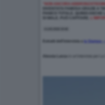
“NON ANCORA ABBRONZATISSIM
DIVENTATA FAMOSA GRAZIE A TIK
PANICO TOTALE, QUINDI ANCHE L
DI MALE, PUÒ CAPITARE.
L'IMPOR
4 LUG 2026 19:46
Estratti dell’intervista a
la Stampa –
Alessia Lanza
in un'intervista per L