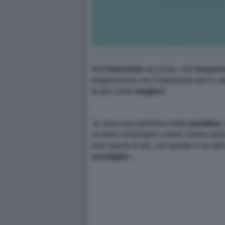
Nell'
intervista
racconta: «Gli
insucc
disperazione ma l'importante poi è cap
di più come
reagisci
.
Io sono una persona molto
positiva
,
mi porti comunque a dove volevo arrivar
aver pianto 8 ore, ma questo è un altr
consiglio
».