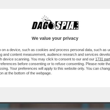
We value your privacy
 on a device, such as cookies and process personal data, such as uni
ising and content measurement, audience research and services deve
gh device scanning. You may click to consent to our and our
1731 par
ferences before consenting or to refuse consenting. Please note th
essing. Your preferences will apply to this website only. You can cha
on at the bottom of the webpage.