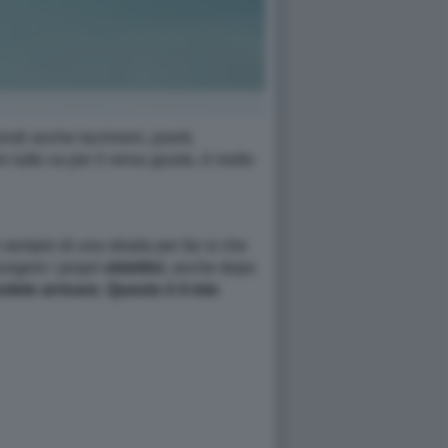
uindi anche lacrimoni, pianti,
tutto va per il verso giusto, è molto
 sempre di una strada per far si che
iungere i propri
obiettivi
, anche dopo
olete arrivare. Questo è il mio