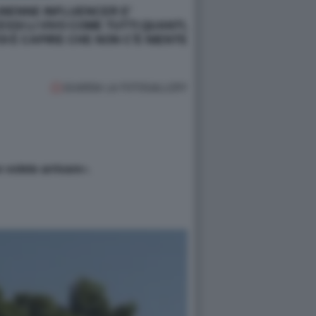
26ENNE INFLUENCER E'
ESSI
LI VIVO COME TUTTI QUANTI,
OI È CAPIRE CHE NON C'È NIENTE
GUARDA LA FOTOGALLERY
e volete arrivare
».