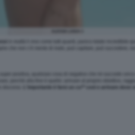
ALESSIA LANZA 3
essi
in realtà li vivo come tutti quanti, panico totale incredibile q
ire che non c'è niente di male, può capitare, può succedere, non 
 super positiva, qualsiasi cosa di negativo che mi succede cerco
e, perchè alla fine è quello: arrivare al proprio obiettivo, ragg
o discorso.
L'importante è farsi un cu** così e arrivare dove v