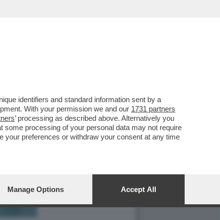
que identifiers and standard information sent by a
lopment. With your permission we and our
1731 partners
tners
’ processing as described above. Alternatively you
at some processing of your personal data may not require
nge your preferences or withdraw your consent at any time
Manage Options
Accept All