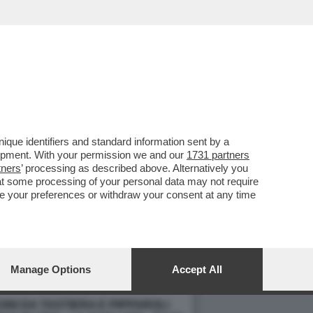
que identifiers and standard information sent by a
lopment. With your permission we and our
1731 partners
tners
’ processing as described above. Alternatively you
at some processing of your personal data may not require
nge your preferences or withdraw your consent at any time
Manage Options
Accept All
NI DA TASTIERA E PIPPAROLI