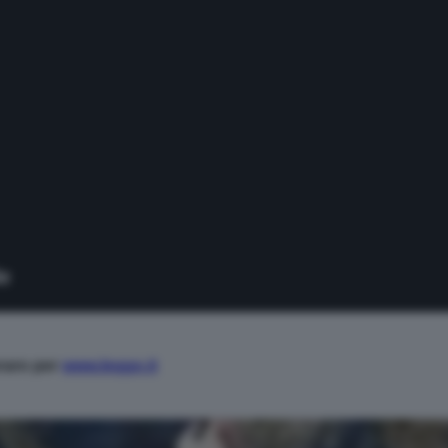
eraro per
www.leggo.it