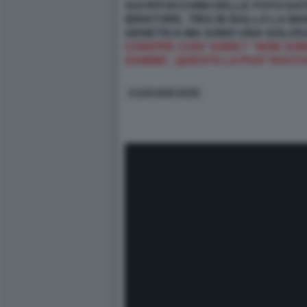
SUI RITOCCHINI DELLE FOTO DATE
BRIATORE, TIRA IN BALLO LA 
GENETICA MA SONO UNA GOLOSA
CHIAPPE COSI' SODE? "NON SONO
(VABBE', QUESTA LA PUO' RACCO
4 LUG 2026 18:00