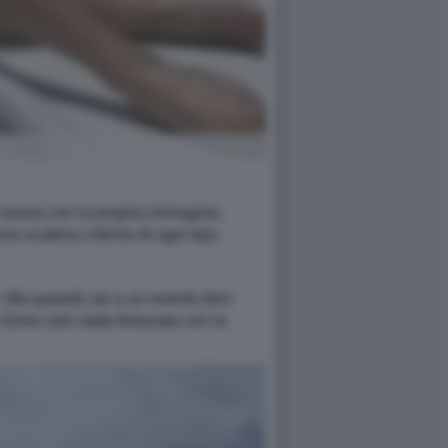
lavora con la propria immagine,
e scatena critiche di ogni tipo.
e. Ma quando sei a un evento devi
Sono solo stata fortunata con la