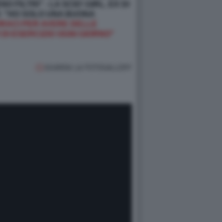
FILTRI" - LA SCIO'-GIRL, EX DI
O: "HO SOLO UNA BUONA
RACI PER AVERE DELLE
 DI ESERCIZIO OGNI GIORNO"
GUARDA LA FOTOGALLERY