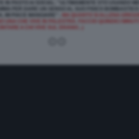
 IN PASTO AI SOCIAL: "ULTIMAMENTE STO USANDO MENO 
MAMMA PER DARE UN SENSO AL SUO FISICO BOMBASTIC
, MI PIACE MANGIARE" -
MA QUANTO SI ALLENA GREGO
 UNA CHE VIVE IN PALESTRA. FACCIO QUINDICI MINUTI
NTARE A CHI VIVE SUL DIVANO...)