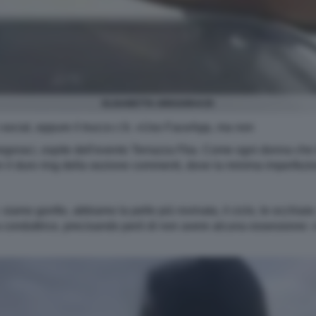
ELISABETTA GREGORACI5
i social, eppure il trucco c'è. «Uso FaceApp, ma non
regoraci, ospite dell'evento Terrazza Fba. Come ogni donna che 
n il duro ring della sezione commenti, dove la minima imperfezion
amo gonfie, abbiamo la pelle più rovinata, il ciclo, le occhiai
conduttrice, precisando però di non avere alcuna ossessione: «