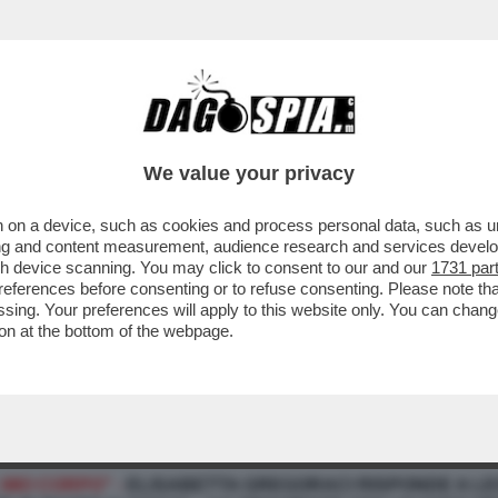
We value your privacy
 on a device, such as cookies and process personal data, such as uni
ising and content measurement, audience research and services deve
gh device scanning. You may click to consent to our and our
1731 par
ferences before consenting or to refuse consenting. Please note th
essing. Your preferences will apply to this website only. You can cha
on at the bottom of the webpage.
MIO CORPO" -
ELISABETTA GREGORACI RISPONDE A LEO