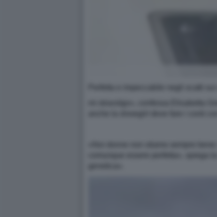
Perfetta e impeccabile negli scatti su
mi stravolgo», confessa Elisabetta G
anche la showgirl deve fare i conti co
«Noi donne non stiamo sempre bene: si
comunque essere perfetta», spiega la 
genetica».