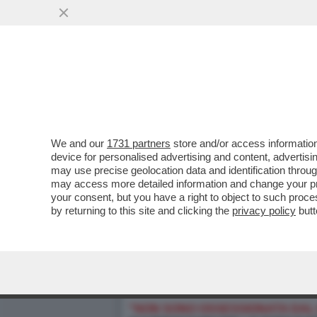
We and our
1731 partners
store and/or access information
device for personalised advertising and content, advert
may use precise geolocation data and identification throu
may access more detailed information and change your pre
your consent, but you have a right to object to such proc
by returning to this site and clicking the
privacy policy
butt
"NON SONO OSSESSIONATA DAL 