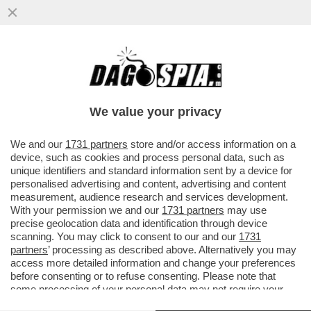
We value your privacy
We and our
1731 partners
store and/or access information on a
device, such as cookies and process personal data, such as
unique identifiers and standard information sent by a device for
personalised advertising and content, advertising and content
measurement, audience research and services development.
With your permission we and our
1731 partners
may use
precise geolocation data and identification through device
scanning. You may click to consent to our and our
1731
partners
’ processing as described above. Alternatively you may
NOZZE REALI AL GIANICOLO! “L’ATTRICETTA”
access more detailed information and change your preferences
MEGHAN E IL PRINCIPE HARRY A ROMA AL
before consenting or to refuse consenting. Please note that
MATRIMONIO DI MISHA NONOO, LA STILISTA CHE LI
some processing of your personal data may not require your
HA FATTI CONOSCERE: ABITO NERO LUNGO E
consent, but you have a right to object to such processing. Your
VELATO GRIFFATO VALENTINO PER LEI, FRAC PER