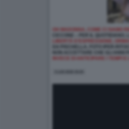
OH MADONNA, COME CI SIAMO R
CICCONE – PER IL QUOTIDIANO,
LIBERTÀ D’ESPRESSIONE, ORMA
DA PISCHELLA, FOTO IPER-RITO
NON ACCETTARE CHE GLI ANNI P
INVECE DI ANTICIPARE I TEMPI
3 LUG 2026 19:25