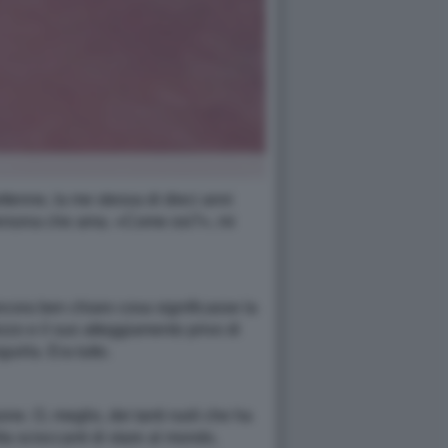
tenne, la me stessa di dieci anni
 persona che ama. «Come osi?», mi
cora ben chiaro cosa significasse la
zo e il suo atteggiamento privo di
irla. Era tutto.
e. O, meglio, dei tanti ruoli che ha
ta scioccanti di stare al mondo,