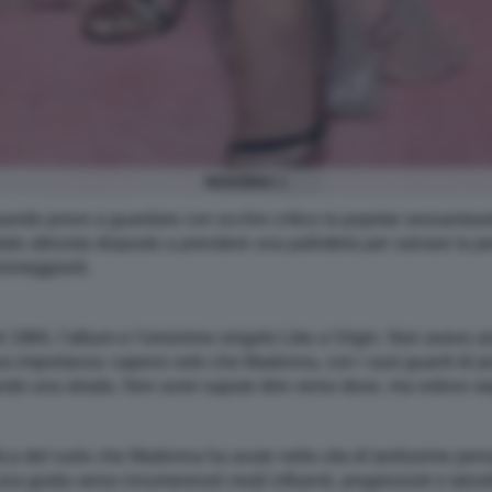
MADONNA 1
ndo provo a guardare con occhio critico la popstar sessantaset
ato altruista disposto a prendere una pallottola per salvare la
ammeggianti.
l 1984, l’album e l’omonimo singolo Like a Virgin. Non avevo an
a importanza: sapevo solo che Madonna, con i suoi guanti di piz
ndo una strada. Non avrei saputo dire verso dove, ma volevo segu
a del ruolo che Madonna ha avuto nella vita di tantissime person
una guida verso innumerevoli modi influenti, progressisti e talvol