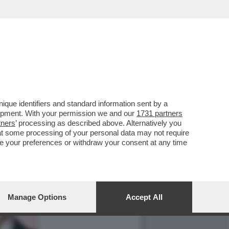
que identifiers and standard information sent by a
lopment. With your permission we and our
1731 partners
tners
’ processing as described above. Alternatively you
at some processing of your personal data may not require
nge your preferences or withdraw your consent at any time
Manage Options
Accept All