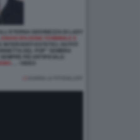
ALL’ETERNA GIOVINEZZA DI LADY
 EMANCIPAZIONE FEMMINILE E
E INTERVENTI ESTETICI, OUTFIT
“NONNETTA DEL POP” SEMBRA
SEMPRE PIÙ ARTIFICIALE:
ISMO
… - VIDEO
GUARDA LA FOTOGALLERY