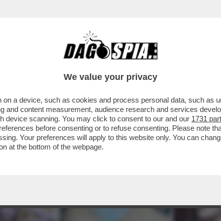
We value your privacy
 on a device, such as cookies and process personal data, such as uni
ising and content measurement, audience research and services deve
gh device scanning. You may click to consent to our and our
1731 par
ferences before consenting or to refuse consenting. Please note th
essing. Your preferences will apply to this website only. You can cha
on at the bottom of the webpage.