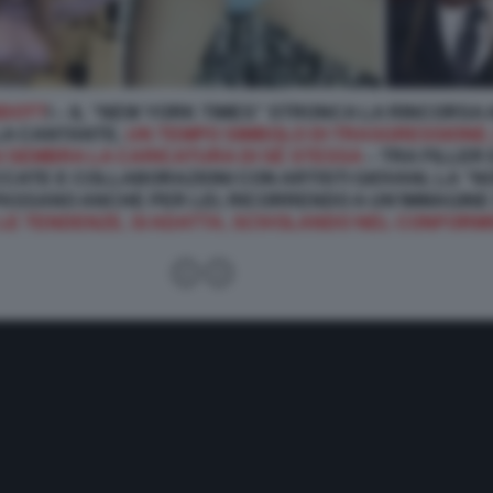
IDOTT
I – IL “NEW YORK TIMES” STRONCA LA RINCORSA 
 LA CANTANTE,
UN TEMPO SIMBOLO DI TRASGRESSIONE,
I SEMBRA LA CARICATURA DI SÉ STESSA
– TRA FILLER 
CCATE E COLLABORAZIONI CON ARTISTI GIOVANI, LA 
ASSANO ANCHE PER LEI, RICORRENDO A UN'IMMAGINE 
 E LE TENDENZE, SI ADATTA, SCIVOLANDO NEL CONFORM