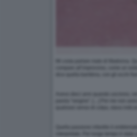
Mi costa parlare male di Madonna. Qua
compare all’improvviso, come un sold
dice quella bambina, con gli occhi fi
Avevo dieci anni quando uscirono, ne
parola “vergine”. […] Per me non avev
qualsiasi senso di colpa, stava indica
Quella passione infantile è emblematic
interpretato. Per lungo tempo è stata 