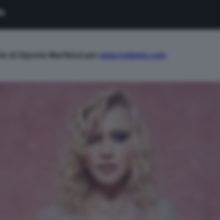
colo di Glynnis MacNicol per
www.nytimes.com