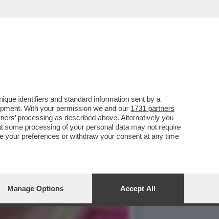
que identifiers and standard information sent by a
lopment. With your permission we and our
1731 partners
tners
’ processing as described above. Alternatively you
at some processing of your personal data may not require
nge your preferences or withdraw your consent at any time
Manage Options
Accept All