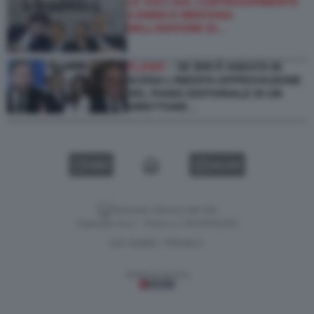
LE VOCI SUL CORTEGGIAMENTO
A ENRICO MENTANA
DELL’EDITORE DI…
FLASH!
– SE IERI È ANDATA IN
SCENA L’INEDITA APPROVAZIONE
DEL PIANO EDITORIALE DI UN
DIRETTORE…
VIDEO
GALLERY
Versione classica del sito
Dagospia S.p.A. - P.iva e c.f. 06163551002
CHI SIAMO
PRIVACY
-
Gestione tecnica