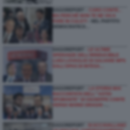
DAGOREPORT –
CARO CONTE...
MA PERCHÉ NON TE NE VAI A
FARE IN CULO?!
- NEL PARTITO
DEMOCRATICO…
DAGOREPORT -
LE ULTIME
SPERANZE DELL’IRRIDUCIBILE
LUIGI LOVAGLIO DI SALVARE MPS
DALL’OPAS DI INTESA…
DAGOREPORT –
LA STORIA MAI
RACCONTATA DELL'''ASTIO
SPUMANTE'' DI GIUSEPPE CONTE
VERSO MARIO DRAGHI
-…
DAGOREPORT -
SI ACCAVALLANO